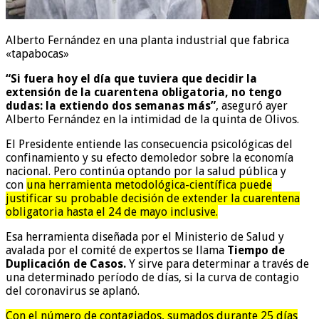
Alberto Fernández en una planta industrial que fabrica
«tapabocas»
“Si fuera hoy el día que tuviera que decidir la
extensión de la cuarentena obligatoria, no tengo
dudas: la extiendo dos semanas más”
, aseguró ayer
Alberto Fernández en la intimidad de la quinta de Olivos.
El Presidente entiende las consecuencia psicológicas del
confinamiento y su efecto demoledor sobre la economía
nacional. Pero continúa optando por la salud pública y
con
una herramienta metodológica-científica puede
justificar su probable decisión de extender la cuarentena
obligatoria hasta el 24 de mayo inclusive.
Esa herramienta diseñada por el Ministerio de Salud y
avalada por el comité de expertos se llama
Tiempo de
Duplicación de Casos.
Y sirve para determinar a través de
una determinado período de días, si la curva de contagio
del coronavirus se aplanó.
Con el número de contagiados, sumados durante 25 días