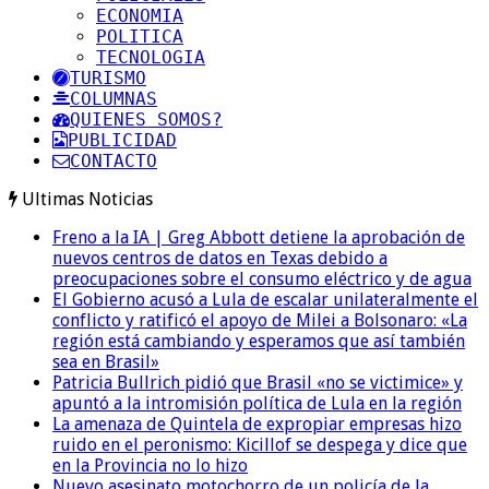
ECONOMIA
POLITICA
TECNOLOGIA
TURISMO
COLUMNAS
QUIENES SOMOS?
PUBLICIDAD
CONTACTO
Ultimas Noticias
Freno a la IA | Greg Abbott detiene la aprobación de
nuevos centros de datos en Texas debido a
preocupaciones sobre el consumo eléctrico y de agua
El Gobierno acusó a Lula de escalar unilateralmente el
conflicto y ratificó el apoyo de Milei a Bolsonaro: «La
región está cambiando y esperamos que así también
sea en Brasil»
Patricia Bullrich pidió que Brasil «no se victimice» y
apuntó a la intromisión política de Lula en la región
La amenaza de Quintela de expropiar empresas hizo
ruido en el peronismo: Kicillof se despega y dice que
en la Provincia no lo hizo
Nuevo asesinato motochorro de un policía de la