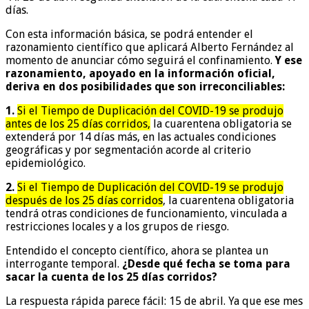
días.
Con esta información básica, se podrá entender el
razonamiento científico que aplicará Alberto Fernández al
momento de anunciar cómo seguirá el confinamiento.
Y ese
razonamiento, apoyado en la información oficial,
deriva en dos posibilidades que son irreconciliables:
1.
Si el Tiempo de Duplicación del COVID-19 se produjo
antes de los 25 días corridos,
la cuarentena obligatoria se
extenderá por 14 días más, en las actuales condiciones
geográficas y por segmentación acorde al criterio
epidemiológico.
2.
Si el Tiempo de Duplicación del COVID-19 se produjo
después de los 25 días corridos
, la cuarentena obligatoria
tendrá otras condiciones de funcionamiento, vinculada a
restricciones locales y a los grupos de riesgo.
Entendido el concepto científico, ahora se plantea un
interrogante temporal.
¿Desde qué fecha se toma para
sacar la cuenta de los 25 días corridos?
La respuesta rápida parece fácil: 15 de abril. Ya que ese mes