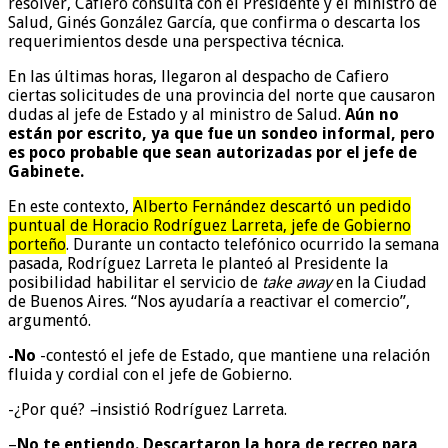
resolver, Cafiero consulta con el Presidente y el ministro de
Salud, Ginés González García, que confirma o descarta los
requerimientos desde una perspectiva técnica.
En las últimas horas, llegaron al despacho de Cafiero
ciertas solicitudes de una provincia del norte que causaron
dudas al jefe de Estado y al ministro de Salud.
Aún no
están por escrito, ya que fue un sondeo informal, pero
es poco probable que sean autorizadas por el jefe de
Gabinete.
En este contexto,
Alberto Fernández descartó un pedido
puntual de Horacio Rodríguez Larreta, jefe de Gobierno
porteño
. Durante un contacto telefónico ocurrido la semana
pasada, Rodríguez Larreta le planteó al Presidente la
posibilidad habilitar el servicio de
take away
en la Ciudad
de Buenos Aires. “Nos ayudaría a reactivar el comercio”,
argumentó.
-No
-contestó el jefe de Estado, que mantiene una relación
fluida y cordial con el jefe de Gobierno.
-¿Por qué?
–
insistió Rodríguez Larreta.
–
No te entiendo. Descartaron la hora de recreo para