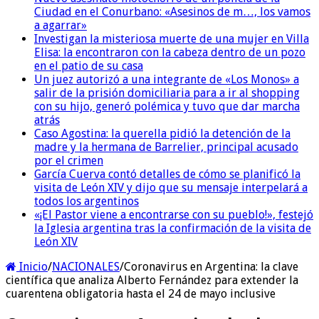
Ciudad en el Conurbano: «Asesinos de m…, los vamos
a agarrar»
Investigan la misteriosa muerte de una mujer en Villa
Elisa: la encontraron con la cabeza dentro de un pozo
en el patio de su casa
Un juez autorizó a una integrante de «Los Monos» a
salir de la prisión domiciliaria para a ir al shopping
con su hijo, generó polémica y tuvo que dar marcha
atrás
Caso Agostina: la querella pidió la detención de la
madre y la hermana de Barrelier, principal acusado
por el crimen
García Cuerva contó detalles de cómo se planificó la
visita de León XIV y dijo que su mensaje interpelará a
todos los argentinos
«¡El Pastor viene a encontrarse con su pueblo!», festejó
la Iglesia argentina tras la confirmación de la visita de
León XIV
Inicio
/
NACIONALES
/
Coronavirus en Argentina: la clave
científica que analiza Alberto Fernández para extender la
cuarentena obligatoria hasta el 24 de mayo inclusive