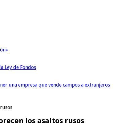
ión»
 la Ley de Fondos
tener una empresa que vende campos a extranjeros
 rusos
vorecen los asaltos rusos