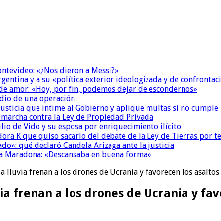
Montevideo: «¿Nos dieron a Messi?»
Argentina y a su «política exterior ideologizada y de confrontac
 de amor: «Hoy, por fin, podemos dejar de escondernos»
dio de una operación
la Justicia que intime al Gobierno y aplique multas si no cumple
a marcha contra la Ley de Propiedad Privada
io de Vido y su esposa por enriquecimiento ilícito
ora K que quiso sacarlo del debate de la Ley de Tierras por 
do»: qué declaró Candela Arizaga ante la justicia
a a Maradona: «Descansaba en buena forma»
 la lluvia frenan a los drones de Ucrania y favorecen los asaltos
via frenan a los drones de Ucrania y fa