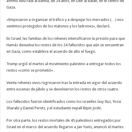
afirmó Abu Fadi al Banna, de 34 años, en Deir al Balah, en el centro de
Gaza.
«Empezaron a organizar el tráfico y a despejar los mercados (…) nos
sentimos protegidos de los matones y los ladrones», declaró.
En Israel, las familias de los rehenes intensificaron la presión para que
Hamás devuelva los restos de los 24 fallecidos que aún se encuentran
en Gaza, como establece el acuerdo de alto el fuego.
Trump urgió el martes al movimiento palestino a entregar todos los
restos «como se prometió» .
Veinte rehenes vivos regresaron tras la entrada en vigor del acuerdo
entre escenas de júbilo y se devolvieron los restos de otros cuatro.
Los fallecidos fueron identificados como los israelíes Guy Iluz, Yossi
Sharabi y Daniel Peretz, y el estudiante nepalí Bipin Joshi.
Por otra parte, los restos mortales de 45 palestinos entregados por
Israel en el marco del acuerdo llegaron a Jan Yunis, anunció el martes