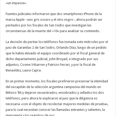
«un impasse».
Fuentes judiciales informaron que dos smartphones iPhone de la
marca Apple –uno gris oscuro y el otro negro-, ahora podrán ser
peritados por los fiscales de San Isidro que investigan las
circunstancias de la muerte del «10» para analizar su contenido.
La decisión de peritar los teléfonos fue tomada este miércoles por el
juez de Garantías 2 de San Isidro, Orlando Díaz, luego de un pedido
que le había elevado el equipo coordinado por el fiscal general de
dicho departamento judicial, John Broyad, e integrado por sus
adjuntos, Cosme Iribarren y Patricio Ferrari, y por la fiscal de
Benavídez, Laura Capra.
En un primer momento, los fiscales prefirieron preservar la intimidad
del excapitán de la selección argentina campeona del mundo en
México ’86 y dejaron secuestrados, ensobrados y sellados los dos
teléfonos, pero ahora le explicaron al juez que la diligencia es
necesaria «con el objeto de recolectar mayores medidas de prueba»,
para lo cual necesitan conocer las llamadas entrantes y salientes, la
mensajería y los registros de voz.