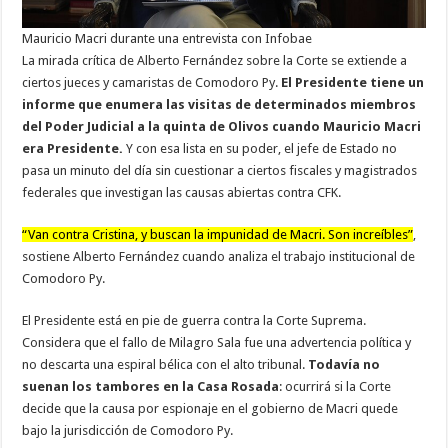
Mauricio Macri durante una entrevista con Infobae
La mirada crítica de Alberto Fernández sobre la Corte se extiende a
ciertos jueces y camaristas de Comodoro Py.
El Presidente tiene un
informe que enumera las visitas de determinados miembros
del Poder Judicial a la quinta de Olivos cuando Mauricio Macri
era Presidente.
Y con esa lista en su poder, el jefe de Estado no
pasa un minuto del día sin cuestionar a ciertos fiscales y magistrados
federales que investigan las causas abiertas contra CFK.
“Van contra Cristina, y buscan la impunidad de Macri. Son increíbles”
,
sostiene Alberto Fernández cuando analiza el trabajo institucional de
Comodoro Py.
El Presidente está en pie de guerra contra la Corte Suprema.
Considera que el fallo de Milagro Sala fue una advertencia política y
no descarta una espiral bélica con el alto tribunal.
Todavía no
suenan los tambores en la Casa Rosada
: ocurrirá si la Corte
decide que la causa por espionaje en el gobierno de Macri quede
bajo la jurisdicción de Comodoro Py.