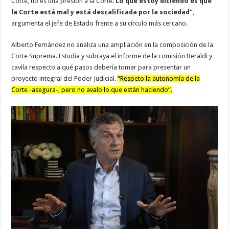
Corte, no es una presión a la Corte.
Lo que estoy diciendo es que
la Corte está mal
y
está descalificada por la sociedad”
,
argumenta el jefe de Estado frente a su círculo más cercano.
Alberto Fernández no analiza una ampliación en la composición de la
Corte Suprema. Estudia y subraya el informe de la comisión Beraldi y
cavila respecto a qué pasos debería tomar para presentar un
proyecto integral del Poder Judicial.
“Respeto la autonomía de la
Corte -asegura-, pero no avalo lo que están haciendo”.