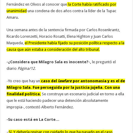
Fernández en Olivos al conocer que
la Corte había ratificado por
unanimidad
una condena de dos años contra la líder de la Tupac
Amaru.
Una semana antes de la sentencia firmada por Carlos Rosenkrantz,
Ricardo Lorenzetti, Horacio Rosatti, Elena Highton y Juan Carlos
Maqueda,
el Presidente había fijado su posición política respecto a la
causa que aún estaba a consideración del alto tribunal.
-¿Considera que Milagro Sala es inocente?-,
le preguntó el
diario
Página/12.
-Yo creo que hay un
caso del
lawfare
por antonomasia y es el de
Milagro Sala. Fue perseguida por la justicia jujeña. Con una
finalidad política.
Se construye un escenario judicial en torno a ella
que le está haciendo padecer una detención absolutamente
impropia-, contestó Alberto Fernández.
-Su caso está en La Corte…
–
Sí. Y debería revisar con cuidado lo que ha pasado en el caso