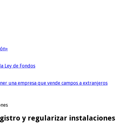
ión»
 la Ley de Fondos
tener una empresa que vende campos a extranjeros
ones
istro y regularizar instalaciones