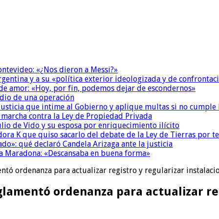
Montevideo: «¿Nos dieron a Messi?»
Argentina y a su «política exterior ideologizada y de confrontac
 de amor: «Hoy, por fin, podemos dejar de escondernos»
dio de una operación
la Justicia que intime al Gobierno y aplique multas si no cumple
a marcha contra la Ley de Propiedad Privada
io de Vido y su esposa por enriquecimiento ilícito
ora K que quiso sacarlo del debate de la Ley de Tierras por 
do»: qué declaró Candela Arizaga ante la justicia
a a Maradona: «Descansaba en buena forma»
ntó ordenanza para actualizar registro y regularizar instalaci
glamentó ordenanza para actualizar reg