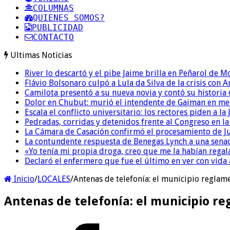
COLUMNAS
QUIENES SOMOS?
PUBLICIDAD
CONTACTO
Ultimas Noticias
River lo descartó y el pibe Jaime brilla en Peñarol de 
Flávio Bolsonaro culpó a Lula da Silva de la crisis con 
Camilota presentó a su nueva novia y contó su historia
Dolor en Chubut: murió el intendente de Gaiman en me
Escala el conflicto universitario: los rectores piden a 
Pedradas, corridas y detenidos frente al Congreso en l
La Cámara de Casación confirmó el procesamiento de Jul
La contundente respuesta de Benegas Lynch a una senad
«Yo tenía mi propia droga, creo que me la habían regala
Declaró el enfermero que fue el último en ver con vid
Inicio
/
LOCALES
/
Antenas de telefonía: el municipio reglame
Antenas de telefonía: el municipio re