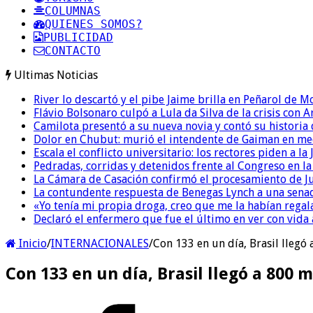
COLUMNAS
QUIENES SOMOS?
PUBLICIDAD
CONTACTO
Ultimas Noticias
River lo descartó y el pibe Jaime brilla en Peñarol de 
Flávio Bolsonaro culpó a Lula da Silva de la crisis con 
Camilota presentó a su nueva novia y contó su historia
Dolor en Chubut: murió el intendente de Gaiman en me
Escala el conflicto universitario: los rectores piden a 
Pedradas, corridas y detenidos frente al Congreso en l
La Cámara de Casación confirmó el procesamiento de Jul
La contundente respuesta de Benegas Lynch a una senad
«Yo tenía mi propia droga, creo que me la habían regala
Declaró el enfermero que fue el último en ver con vid
Inicio
/
INTERNACIONALES
/
Con 133 en un día, Brasil llegó
Con 133 en un día, Brasil llegó a 800 