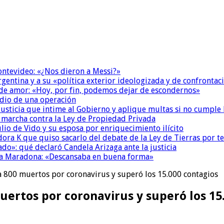
Montevideo: «¿Nos dieron a Messi?»
Argentina y a su «política exterior ideologizada y de confrontac
 de amor: «Hoy, por fin, podemos dejar de escondernos»
dio de una operación
la Justicia que intime al Gobierno y aplique multas si no cumple
a marcha contra la Ley de Propiedad Privada
io de Vido y su esposa por enriquecimiento ilícito
ora K que quiso sacarlo del debate de la Ley de Tierras por 
do»: qué declaró Candela Arizaga ante la justicia
a a Maradona: «Descansaba en buena forma»
 a 800 muertos por coronavirus y superó los 15.000 contagios
muertos por coronavirus y superó los 15