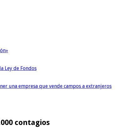
ión»
 la Ley de Fondos
tener una empresa que vende campos a extranjeros
.000 contagios