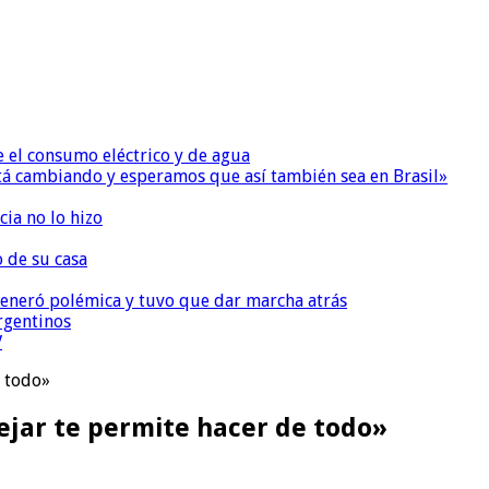
e el consumo eléctrico y de agua
 está cambiando y esperamos que así también sea en Brasil»
ia no lo hizo
o de su casa
, generó polémica y tuvo que dar marcha atrás
argentinos
V
e todo»
jar te permite hacer de todo»