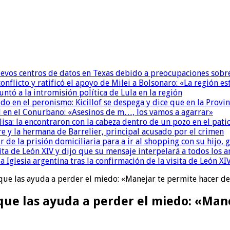
uevos centros de datos en Texas debido a preocupaciones sobr
conflicto y ratificó el apoyo de Milei a Bolsonaro: «La región
untó a la intromisión política de Lula en la región
 en el peronismo: Kicillof se despega y dice que en la Provinc
 en el Conurbano: «Asesinos de m…, los vamos a agarrar»
isa: la encontraron con la cabeza dentro de un pozo en el pati
re y la hermana de Barrelier, principal acusado por el crimen
r de la prisión domiciliaria para a ir al shopping con su hijo
ita de León XIV y dijo que su mensaje interpelará a todos los 
la Iglesia argentina tras la confirmación de la visita de León XI
e las ayuda a perder el miedo: «Manejar te permite hacer d
ue las ayuda a perder el miedo: «Mane