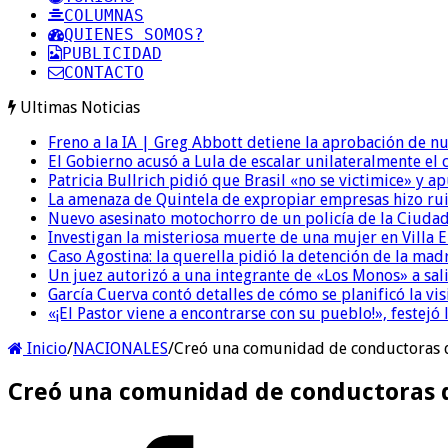
COLUMNAS
QUIENES SOMOS?
PUBLICIDAD
CONTACTO
Ultimas Noticias
Freno a la IA | Greg Abbott detiene la aprobación de n
El Gobierno acusó a Lula de escalar unilateralmente el 
Patricia Bullrich pidió que Brasil «no se victimice» y ap
La amenaza de Quintela de expropiar empresas hizo ruido
Nuevo asesinato motochorro de un policía de la Ciudad
Investigan la misteriosa muerte de una mujer en Villa El
Caso Agostina: la querella pidió la detención de la mad
Un juez autorizó a una integrante de «Los Monos» a sali
García Cuerva contó detalles de cómo se planificó la vis
«¡El Pastor viene a encontrarse con su pueblo!», festejó 
Inicio
/
NACIONALES
/
Creó una comunidad de conductoras qu
Creó una comunidad de conductoras q