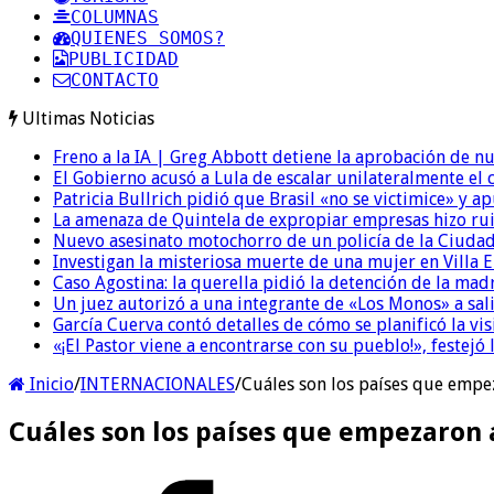
COLUMNAS
QUIENES SOMOS?
PUBLICIDAD
CONTACTO
Ultimas Noticias
Freno a la IA | Greg Abbott detiene la aprobación de n
El Gobierno acusó a Lula de escalar unilateralmente el 
Patricia Bullrich pidió que Brasil «no se victimice» y ap
La amenaza de Quintela de expropiar empresas hizo ruido
Nuevo asesinato motochorro de un policía de la Ciudad
Investigan la misteriosa muerte de una mujer en Villa El
Caso Agostina: la querella pidió la detención de la mad
Un juez autorizó a una integrante de «Los Monos» a sali
García Cuerva contó detalles de cómo se planificó la vis
«¡El Pastor viene a encontrarse con su pueblo!», festejó 
Inicio
/
INTERNACIONALES
/
Cuáles son los países que empez
Cuáles son los países que empezaron a