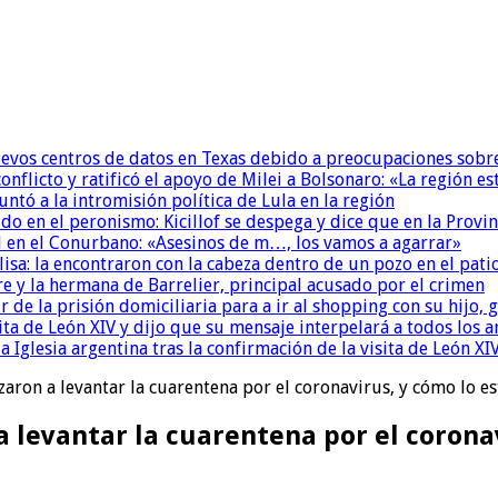
uevos centros de datos en Texas debido a preocupaciones sobr
conflicto y ratificó el apoyo de Milei a Bolsonaro: «La región
untó a la intromisión política de Lula en la región
 en el peronismo: Kicillof se despega y dice que en la Provinc
 en el Conurbano: «Asesinos de m…, los vamos a agarrar»
isa: la encontraron con la cabeza dentro de un pozo en el pati
re y la hermana de Barrelier, principal acusado por el crimen
r de la prisión domiciliaria para a ir al shopping con su hijo
ita de León XIV y dijo que su mensaje interpelará a todos los 
la Iglesia argentina tras la confirmación de la visita de León XI
aron a levantar la cuarentena por el coronavirus, y cómo lo e
 levantar la cuarentena por el corona