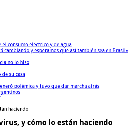
e el consumo eléctrico y de agua
 está cambiando y esperamos que así también sea en Brasil»
ia no lo hizo
o de su casa
, generó polémica y tuvo que dar marcha atrás
argentinos
V
stán haciendo
virus, y cómo lo están haciendo