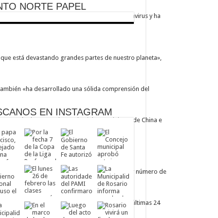
NTO NORTE PAPEL
idente de China, Xi Jinping, acerca del coronavirus y ha
s que está devastando grandes partes de nuestro planeta»,
 también «ha desarrollado una sólida comprensión del
SCANOS EN INSTAGRAM
con más de 83.500, lo que lo sitúa por delante de China e
io la nación más afectada por el Covid-19.
aís. /REUTERS/Jonathan Ernst/
itivos. Italia, por su parte, es el país con mayor número de
gistrado su récord de aumento de casos. En las últimas 24