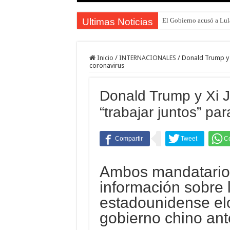
Ultimas Noticias
El Gobierno acusó a Lula
Inicio
/
INTERNACIONALES
/
Donald Trump y X
coronavirus
Donald Trump y Xi 
“trabajar juntos” pa
Ambos mandatarios
información sobre 
estadounidense elo
gobierno chino ante