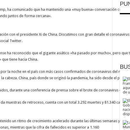
PU
ump, ha comunicado que ha mantenido una «muy buena» conversación con el pres
ndo juntos de forma cercana».
ón con el presidente Xi de China. Discutimos con gran detalle el coronaviru
ocial Twitter.
ense ha reconocido que el gigante asiático «ha pasado por mucho», pero que
» que tiene hacia China.
BU
 por la noche en el país con más casos confirmados de coronavirus del mundo, 
la cabeza. China, país donde se originó la pandemia, ha sido desde el princip
dos, durante una conferencia de prensa sobre el brote de coronavirus en el p
da muestras de retroceso, cuenta con un total 3.292 muertes y 81.340 casos pos
ntenido un ritmo de crecimiento acelerado durante las últimas semanas y ha re
as, mientras que la cifra de fallecidos es superior a 1.160