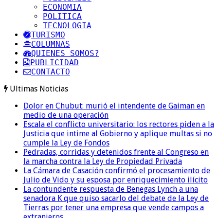
ECONOMIA
POLITICA
TECNOLOGIA
TURISMO
COLUMNAS
QUIENES SOMOS?
PUBLICIDAD
CONTACTO
Ultimas Noticias
Dolor en Chubut: murió el intendente de Gaiman en
medio de una operación
Escala el conflicto universitario: los rectores piden a la
Justicia que intime al Gobierno y aplique multas si no
cumple la Ley de Fondos
Pedradas, corridas y detenidos frente al Congreso en
la marcha contra la Ley de Propiedad Privada
La Cámara de Casación confirmó el procesamiento de
Julio de Vido y su esposa por enriquecimiento ilícito
La contundente respuesta de Benegas Lynch a una
senadora K que quiso sacarlo del debate de la Ley de
Tierras por tener una empresa que vende campos a
extranjeros