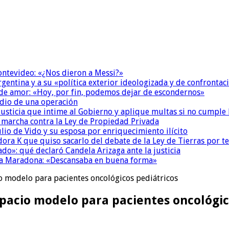
Montevideo: «¿Nos dieron a Messi?»
Argentina y a su «política exterior ideologizada y de confrontac
 de amor: «Hoy, por fin, podemos dejar de escondernos»
dio de una operación
la Justicia que intime al Gobierno y aplique multas si no cumple
a marcha contra la Ley de Propiedad Privada
io de Vido y su esposa por enriquecimiento ilícito
ora K que quiso sacarlo del debate de la Ley de Tierras por 
do»: qué declaró Candela Arizaga ante la justicia
a a Maradona: «Descansaba en buena forma»
io modelo para pacientes oncológicos pediátricos
spacio modelo para pacientes oncológic