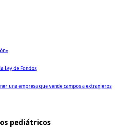
ión»
 la Ley de Fondos
tener una empresa que vende campos a extranjeros
os pediátricos