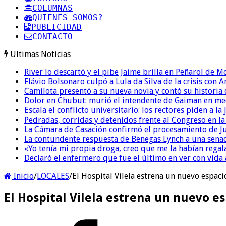
COLUMNAS
QUIENES SOMOS?
PUBLICIDAD
CONTACTO
Ultimas Noticias
River lo descartó y el pibe Jaime brilla en Peñarol de 
Flávio Bolsonaro culpó a Lula da Silva de la crisis con 
Camilota presentó a su nueva novia y contó su historia
Dolor en Chubut: murió el intendente de Gaiman en me
Escala el conflicto universitario: los rectores piden a 
Pedradas, corridas y detenidos frente al Congreso en l
La Cámara de Casación confirmó el procesamiento de Jul
La contundente respuesta de Benegas Lynch a una senad
«Yo tenía mi propia droga, creo que me la habían regala
Declaró el enfermero que fue el último en ver con vid
Inicio
/
LOCALES
/
El Hospital Vilela estrena un nuevo espac
El Hospital Vilela estrena un nuevo e