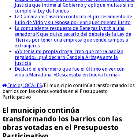
Justicia que intime al Gobierno y aplique multas si no
cumple la Ley de Fondos
La Cámara de Casación confirmó el procesamiento de
Julio de Vido y su esposa por enriquecimiento ilícito
La contundente respuesta de Benegas Lynch a una
senadora K que quiso sacarlo del debate de la Ley de
Tierras por tener una empresa que vende campos a
extranjeros
«Yo tenía mi propia droga, creo que me la habían
regalado»: qué declaró Candela Arizaga ante la
justicia
Declaró el enfermero que fue el último en ver con
vida a Maradona: «Descansaba en buena forma»
Inicio
/
LOCALES
/
El municipio continúa transformando los
barrios con las obras votadas en el Presupuesto
Participativo
El municipio continúa
transformando los barrios con las
obras votadas en el Presupuesto
Participativo