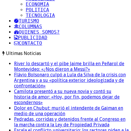
ECONOMIA
POLITICA
TECNOLOGIA
TURISMO
COLUMNAS
QUIENES SOMOS?
PUBLICIDAD
CONTACTO
Ultimas Noticias
River lo descartó y el pibe Jaime brilla en Peñarol de
Montevideo: «¿Nos dieron a Messi?»
Flávio Bolsonaro culpó a Lula da Silva de la crisis con
Argentina y a su «política exterior ideologizada y de
confrontación»
Camilota presentó a su nueva novia y contó su
historia de amor: «Hoy, por fin, podemos dejar de
escondernos»
Dolor en Chubut: murió el intendente de Gaiman en
medio de una operación
Pedradas, corridas y detenidos frente al Congreso en
la marcha contra la Ley de Propiedad Privada
Escala el conflicto universitario: los rectores piden a la