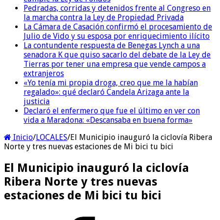
Pedradas, corridas y detenidos frente al Congreso en
la marcha contra la Ley de Propiedad Privada
La Cámara de Casación confirmó el procesamiento de
Julio de Vido y su esposa por enriquecimiento ilícito
La contundente respuesta de Benegas Lynch a una
senadora K que quiso sacarlo del debate de la Ley de
Tierras por tener una empresa que vende campos a
extranjeros
«Yo tenía mi propia droga, creo que me la habían
regalado»: qué declaró Candela Arizaga ante la
justicia
Declaró el enfermero que fue el último en ver con
vida a Maradona: «Descansaba en buena forma»
Inicio
/
LOCALES
/
El Municipio inauguró la ciclovía Ribera
Norte y tres nuevas estaciones de Mi bici tu bici
El Municipio inauguró la ciclovía
Ribera Norte y tres nuevas
estaciones de Mi bici tu bici