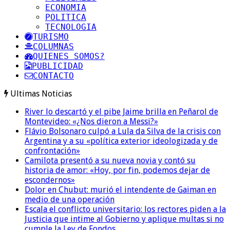
ECONOMIA
POLITICA
TECNOLOGIA
TURISMO
COLUMNAS
QUIENES SOMOS?
PUBLICIDAD
CONTACTO
Ultimas Noticias
River lo descartó y el pibe Jaime brilla en Peñarol de
Montevideo: «¿Nos dieron a Messi?»
Flávio Bolsonaro culpó a Lula da Silva de la crisis con
Argentina y a su «política exterior ideologizada y de
confrontación»
Camilota presentó a su nueva novia y contó su
historia de amor: «Hoy, por fin, podemos dejar de
escondernos»
Dolor en Chubut: murió el intendente de Gaiman en
medio de una operación
Escala el conflicto universitario: los rectores piden a la
Justicia que intime al Gobierno y aplique multas si no
cumple la Ley de Fondos