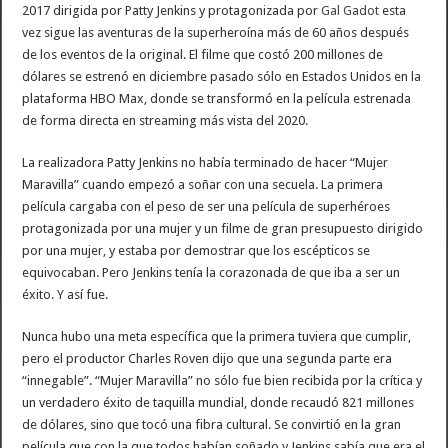
2017 dirigida por Patty Jenkins y protagonizada por
Gal Gadot
esta
vez sigue las aventuras de la superheroína más de 60 años después
de los eventos de la original. El filme que costó 200 millones de
dólares se estrenó en diciembre pasado sólo en Estados Unidos en la
plataforma HBO Max, donde se transformó en la película estrenada
de forma directa en streaming más vista del 2020.
La realizadora Patty Jenkins no había terminado de hacer “Mujer
Maravilla” cuando empezó a soñar con una secuela. La primera
película cargaba con el peso de ser una película de superhéroes
protagonizada por una mujer y un filme de gran presupuesto dirigido
por una mujer, y estaba por demostrar que los escépticos se
equivocaban. Pero Jenkins tenía la corazonada de que iba a ser un
éxito. Y así fue.
Nunca hubo una meta específica que la primera tuviera que cumplir,
pero el productor Charles Roven dijo que una segunda parte era
“innegable”. “Mujer Maravilla” no sólo fue bien recibida por la crítica y
un verdadero éxito de taquilla mundial, donde recaudó 821 millones
de dólares, sino que tocó una fibra cultural. Se convirtió en la gran
película que con la que todos habían soñado y Jenkins sabía que era el