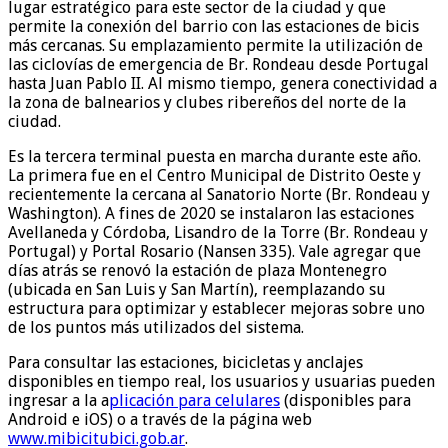
lugar estratégico para este sector de la ciudad y que
permite la conexión del barrio con las estaciones de bicis
más cercanas. Su emplazamiento permite la utilización de
las ciclovías de emergencia de Br. Rondeau desde Portugal
hasta Juan Pablo II. Al mismo tiempo, genera conectividad a
la zona de balnearios y clubes ribereños del norte de la
ciudad.
Es la tercera terminal puesta en marcha durante este año.
La primera fue en el Centro Municipal de Distrito Oeste y
recientemente la cercana al Sanatorio Norte (Br. Rondeau y
Washington). A fines de 2020 se instalaron las estaciones
Avellaneda y Córdoba, Lisandro de la Torre (Br. Rondeau y
Portugal) y Portal Rosario (Nansen 335). Vale agregar que
días atrás se renovó la estación de plaza Montenegro
(ubicada en San Luis y San Martín), reemplazando su
estructura para optimizar y establecer mejoras sobre uno
de los puntos más utilizados del sistema.
Para consultar las estaciones, bicicletas y anclajes
disponibles en tiempo real, los usuarios y usuarias pueden
ingresar a la a
plicación para celulares
(disponibles para
Android e iOS) o a través de la página web
www.mibicitubici.gob.ar
.