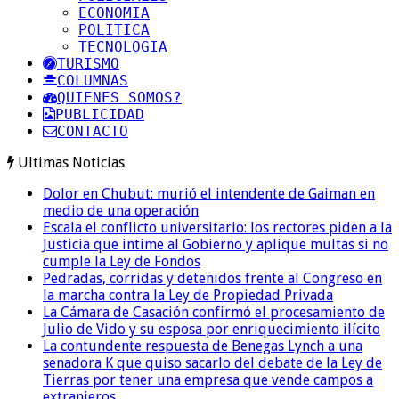
ECONOMIA
POLITICA
TECNOLOGIA
TURISMO
COLUMNAS
QUIENES SOMOS?
PUBLICIDAD
CONTACTO
Ultimas Noticias
Dolor en Chubut: murió el intendente de Gaiman en
medio de una operación
Escala el conflicto universitario: los rectores piden a la
Justicia que intime al Gobierno y aplique multas si no
cumple la Ley de Fondos
Pedradas, corridas y detenidos frente al Congreso en
la marcha contra la Ley de Propiedad Privada
La Cámara de Casación confirmó el procesamiento de
Julio de Vido y su esposa por enriquecimiento ilícito
La contundente respuesta de Benegas Lynch a una
senadora K que quiso sacarlo del debate de la Ley de
Tierras por tener una empresa que vende campos a
extranjeros