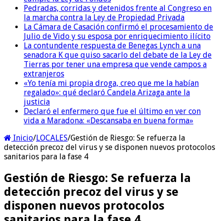
Pedradas, corridas y detenidos frente al Congreso en
la marcha contra la Ley de Propiedad Privada
La Cámara de Casación confirmó el procesamiento de
Julio de Vido y su esposa por enriquecimiento ilícito
La contundente respuesta de Benegas Lynch a una
senadora K que quiso sacarlo del debate de la Ley de
Tierras por tener una empresa que vende campos a
extranjeros
«Yo tenía mi propia droga, creo que me la habían
regalado»: qué declaró Candela Arizaga ante la
justicia
Declaró el enfermero que fue el último en ver con
vida a Maradona: «Descansaba en buena forma»
Inicio
/
LOCALES
/
Gestión de Riesgo: Se refuerza la
detección precoz del virus y se disponen nuevos protocolos
sanitarios para la fase 4
Gestión de Riesgo: Se refuerza la
detección precoz del virus y se
disponen nuevos protocolos
sanitarios para la fase 4