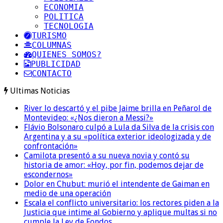
ECONOMIA
POLITICA
TECNOLOGIA
TURISMO
COLUMNAS
QUIENES SOMOS?
PUBLICIDAD
CONTACTO
Ultimas Noticias
River lo descartó y el pibe Jaime brilla en Peñarol de
Montevideo: «¿Nos dieron a Messi?»
Flávio Bolsonaro culpó a Lula da Silva de la crisis con
Argentina y a su «política exterior ideologizada y de
confrontación»
Camilota presentó a su nueva novia y contó su
historia de amor: «Hoy, por fin, podemos dejar de
escondernos»
Dolor en Chubut: murió el intendente de Gaiman en
medio de una operación
Escala el conflicto universitario: los rectores piden a la
Justicia que intime al Gobierno y aplique multas si no
cumple la Ley de Fondos