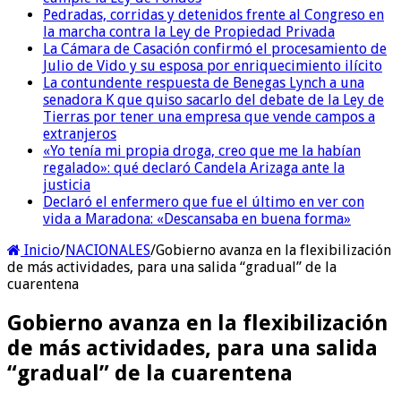
Pedradas, corridas y detenidos frente al Congreso en
la marcha contra la Ley de Propiedad Privada
La Cámara de Casación confirmó el procesamiento de
Julio de Vido y su esposa por enriquecimiento ilícito
La contundente respuesta de Benegas Lynch a una
senadora K que quiso sacarlo del debate de la Ley de
Tierras por tener una empresa que vende campos a
extranjeros
«Yo tenía mi propia droga, creo que me la habían
regalado»: qué declaró Candela Arizaga ante la
justicia
Declaró el enfermero que fue el último en ver con
vida a Maradona: «Descansaba en buena forma»
Inicio
/
NACIONALES
/
Gobierno avanza en la flexibilización
de más actividades, para una salida “gradual” de la
cuarentena
Gobierno avanza en la flexibilización
de más actividades, para una salida
“gradual” de la cuarentena