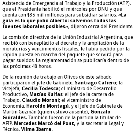
Asistencia de Emergencia al Trabajo y la Producción (ATP),
que el Presidente habilitó el miércoles por DNU y que
cuenta con $35 mil millones para subsidiar salarios.
«La
guía es lo que pidió Alberto: salvemos todas las
fuentes laborales posibles»
, dijeron cerca del Presidente.
La comisión directiva de la Unión Industrial Argentina, que
recibió con beneplácito el decreto y la ampliación de la
moratorias y vencimientos fiscales, le había pedido por la
rápida puesta en marcha del paquete que servirá para
pagar sueldos. La reglamentación se publicaría dentro de
las próximas 48 horas.
De la reunión de trabajo en Olivos de este sábado
participaron el jefe de Gabinete,
Santiago Cafiero;
la
vicejefa,
Cecilia Todesca;
el ministro de Desarrollo
Productivo,
Matías Kulfas
; el jefe de la cartera de
Trabajo,
Claudio Moroni;
el viceministro de
Economía,
Haroldo Montagú
, y el Jefe de Gabinete de
Martín Guzmán (quien estuvo ausente)
, Gonzalo
Guiraldes.
También fueron de la partida la titular de
AFIP,
Mercedes Marcó del Pont,
y la secretaria Legal y
Técnica,
Vilma Ibarra.