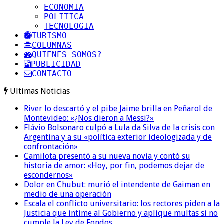
ECONOMIA
POLITICA
TECNOLOGIA
TURISMO
COLUMNAS
QUIENES SOMOS?
PUBLICIDAD
CONTACTO
Ultimas Noticias
River lo descartó y el pibe Jaime brilla en Peñarol de
Montevideo: «¿Nos dieron a Messi?»
Flávio Bolsonaro culpó a Lula da Silva de la crisis con
Argentina y a su «política exterior ideologizada y de
confrontación»
Camilota presentó a su nueva novia y contó su
historia de amor: «Hoy, por fin, podemos dejar de
escondernos»
Dolor en Chubut: murió el intendente de Gaiman en
medio de una operación
Escala el conflicto universitario: los rectores piden a la
Justicia que intime al Gobierno y aplique multas si no
cumple la Ley de Fondos