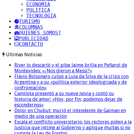
ECONOMIA
POLITICA
TECNOLOGIA
TURISMO
COLUMNAS
QUIENES SOMOS?
PUBLICIDAD
CONTACTO
Ultimas Noticias
River lo descartó y el pibe Jaime brilla en Peñarol de
Montevideo: «¿Nos dieron a Messi?»
Flávio Bolsonaro culpó a Lula da Silva de la crisis con
Argentina y a su «política exterior ideologizada y de
confrontación»
Camilota presentó a su nueva novia y contó su
historia de amor: «Hoy, por fin, podemos dejar de
escondernos»
Dolor en Chubut: murió el intendente de Gaiman en
medio de una operación
Escala el conflicto universitario: los rectores piden a la
Justicia que intime al Gobierno y aplique multas si no
cumple la Ley de Fondos