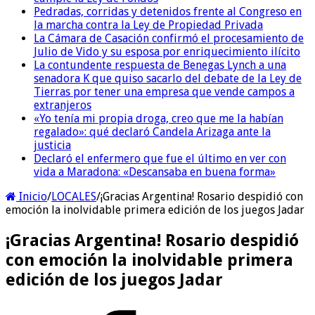
Pedradas, corridas y detenidos frente al Congreso en
la marcha contra la Ley de Propiedad Privada
La Cámara de Casación confirmó el procesamiento de
Julio de Vido y su esposa por enriquecimiento ilícito
La contundente respuesta de Benegas Lynch a una
senadora K que quiso sacarlo del debate de la Ley de
Tierras por tener una empresa que vende campos a
extranjeros
«Yo tenía mi propia droga, creo que me la habían
regalado»: qué declaró Candela Arizaga ante la
justicia
Declaró el enfermero que fue el último en ver con
vida a Maradona: «Descansaba en buena forma»
Inicio
/
LOCALES
/
¡Gracias Argentina! Rosario despidió con
emoción la inolvidable primera edición de los juegos Jadar
¡Gracias Argentina! Rosario despidió
con emoción la inolvidable primera
edición de los juegos Jadar