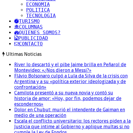
ECONOMIA
POLITICA
TECNOLOGIA
TURISMO
COLUMNAS
QUIENES SOMOS?
PUBLICIDAD
CONTACTO
Ultimas Noticias
River lo descartó y el pibe Jaime brilla en Peñarol de
Montevideo: «¿Nos dieron a Messi?»
Flávio Bolsonaro culpó a Lula da Silva de la crisis con
Argentina y a su «política exterior ideologizada y de
confrontación»
Camilota presentó a su nueva novia y contó su
historia de amor: «Hoy, por fin, podemos dejar de
escondernos»
Dolor en Chubut: murió el intendente de Gaiman en
medio de una operación
Escala el conflicto universitario: los rectores piden a la
Justicia que intime al Gobierno y aplique multas si no
cumple la Ley de Fondos