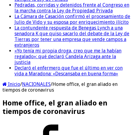
Pedradas, corridas y detenidos frente al Congreso en
la marcha contra la Ley de Propiedad Privada
La Cámara de Casación confirmó el procesamiento de
Julio de Vido y su esposa por enriquecimiento ilícito
La contundente respuesta de Benegas Lynch a una
senadora K que quiso sacarlo del debate de la Ley de
Tierras por tener una empresa que vende campos a
extranjeros
«Yo tenía mi propia droga, creo que me la habían
regalado»: qué declaró Candela Arizaga ante la
justicia
Declaró el enfermero que fue el último en ver con
vida a Maradona: «Descansaba en buena forma»
Inicio
/
NACIONALES
/
Home office, el gran aliado en
tiempos de coronavirus
Home office, el gran aliado en
tiempos de coronavirus