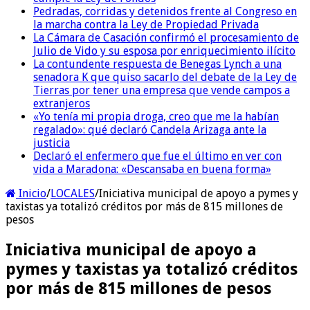
Pedradas, corridas y detenidos frente al Congreso en
la marcha contra la Ley de Propiedad Privada
La Cámara de Casación confirmó el procesamiento de
Julio de Vido y su esposa por enriquecimiento ilícito
La contundente respuesta de Benegas Lynch a una
senadora K que quiso sacarlo del debate de la Ley de
Tierras por tener una empresa que vende campos a
extranjeros
«Yo tenía mi propia droga, creo que me la habían
regalado»: qué declaró Candela Arizaga ante la
justicia
Declaró el enfermero que fue el último en ver con
vida a Maradona: «Descansaba en buena forma»
Inicio
/
LOCALES
/
Iniciativa municipal de apoyo a pymes y
taxistas ya totalizó créditos por más de 815 millones de
pesos
Iniciativa municipal de apoyo a
pymes y taxistas ya totalizó créditos
por más de 815 millones de pesos