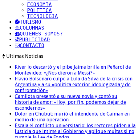
ECONOMIA
POLITICA
TECNOLOGIA
TURISMO
COLUMNAS
QUIENES SOMOS?
PUBLICIDAD
CONTACTO
Ultimas Noticias
River lo descartó y el pibe Jaime brilla en Peñarol de
Montevideo: «¿Nos dieron a Messi?»
Flávio Bolsonaro culpó a Lula da Silva de la crisis con
Argentina y a su «política exterior ideologizada y de
confrontación»
Camilota presentó a su nueva novia y contó su
historia de amor: «Hoy, por fin, podemos dejar de
escondernos»
Dolor en Chubut: murió el intendente de Gaiman en
medio de una operación
Escala el conflicto universitario: los rectores piden a la
Justicia que intime al Gobierno y aplique multas si no
cumple la Ley de Fondos