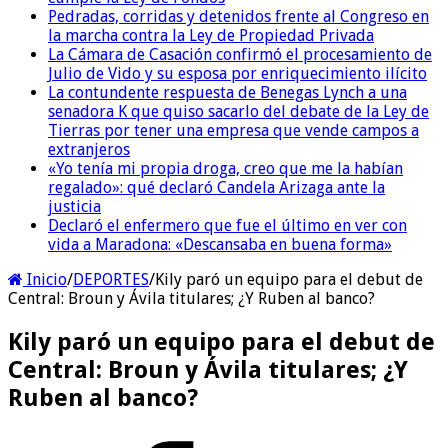
Pedradas, corridas y detenidos frente al Congreso en
la marcha contra la Ley de Propiedad Privada
La Cámara de Casación confirmó el procesamiento de
Julio de Vido y su esposa por enriquecimiento ilícito
La contundente respuesta de Benegas Lynch a una
senadora K que quiso sacarlo del debate de la Ley de
Tierras por tener una empresa que vende campos a
extranjeros
«Yo tenía mi propia droga, creo que me la habían
regalado»: qué declaró Candela Arizaga ante la
justicia
Declaró el enfermero que fue el último en ver con
vida a Maradona: «Descansaba en buena forma»
Inicio
/
DEPORTES
/
Kily paró un equipo para el debut de
Central: Broun y Ávila titulares; ¿Y Ruben al banco?
Kily paró un equipo para el debut de
Central: Broun y Ávila titulares; ¿Y
Ruben al banco?