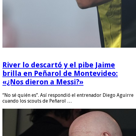
River lo descartó y el pibe Jaime
brilla en Peñarol de Montevideo:
«¿Nos dieron a Messi?»
“No sé quién es”. Así respondió el entrenador Diego Aguirre
cuando los scouts de Peñarol …