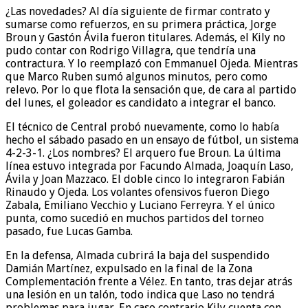
¿Las novedades? Al día siguiente de firmar contrato y
sumarse como refuerzos, en su primera práctica, Jorge
Broun y Gastón Ávila fueron titulares. Además, el Kily no
pudo contar con Rodrigo Villagra, que tendría una
contractura. Y lo reemplazó con Emmanuel Ojeda. Mientras
que Marco Ruben sumó algunos minutos, pero como
relevo. Por lo que flota la sensación que, de cara al partido
del lunes, el goleador es candidato a integrar el banco.
El técnico de Central probó nuevamente, como lo había
hecho el sábado pasado en un ensayo de fútbol, un sistema
4-2-3-1. ¿Los nombres? El arquero fue Broun. La última
línea estuvo integrada por Facundo Almada, Joaquín Laso,
Ávila y Joan Mazzaco. El doble cinco lo integraron Fabián
Rinaudo y Ojeda. Los volantes ofensivos fueron Diego
Zabala, Emiliano Vecchio y Luciano Ferreyra. Y el único
punta, como sucedió en muchos partidos del torneo
pasado, fue Lucas Gamba.
En la defensa, Almada cubrirá la baja del suspendido
Damián Martínez, expulsado en la final de la Zona
Complementación frente a Vélez. En tanto, tras dejar atrás
una lesión en un talón, todo indica que Laso no tendrá
problemas para jugar. En caso contrario Kily cuenta con