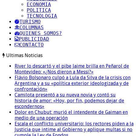
ECONOMIA
POLITICA
TECNOLOGIA
TURISMO
COLUMNAS
QUIENES SOMOS?
PUBLICIDAD
CONTACTO
Ultimas Noticias
River lo descartó y el pibe Jaime brilla en Peñarol de
Montevideo: «¿Nos dieron a Messi?»
Flávio Bolsonaro culpó a Lula da Silva de la crisis con
Argentina y a su «política exterior ideologizada y de
confrontación»
Camilota presentó a su nueva novia y contó su
historia de amor: «Hoy, por fin, podemos dejar de
escondernos»
Dolor en Chubut: murió el intendente de Gaiman en
medio de una operación
Escala el conflicto universitario: los rectores piden a la
Justicia que intime al Gobierno y aplique multas si no
cumple la Ley de Fondos