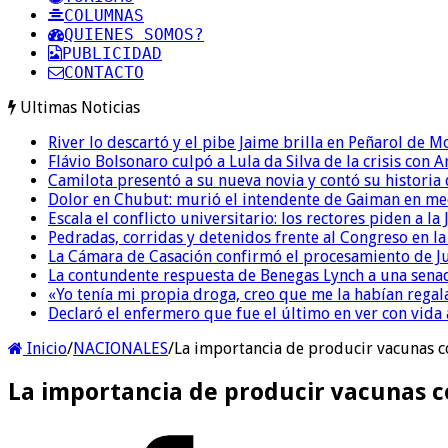
COLUMNAS
QUIENES SOMOS?
PUBLICIDAD
CONTACTO
Ultimas Noticias
River lo descartó y el pibe Jaime brilla en Peñarol de 
Flávio Bolsonaro culpó a Lula da Silva de la crisis con 
Camilota presentó a su nueva novia y contó su historia
Dolor en Chubut: murió el intendente de Gaiman en me
Escala el conflicto universitario: los rectores piden a 
Pedradas, corridas y detenidos frente al Congreso en l
La Cámara de Casación confirmó el procesamiento de Jul
La contundente respuesta de Benegas Lynch a una senad
«Yo tenía mi propia droga, creo que me la habían regala
Declaró el enfermero que fue el último en ver con vid
Inicio
/
NACIONALES
/
La importancia de producir vacunas c
La importancia de producir vacunas c