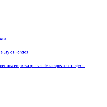
ión»
 la Ley de Fondos
tener una empresa que vende campos a extranjeros