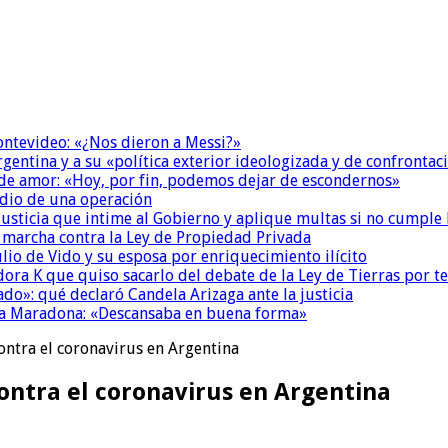
Montevideo: «¿Nos dieron a Messi?»
Argentina y a su «política exterior ideologizada y de confrontac
 de amor: «Hoy, por fin, podemos dejar de escondernos»
dio de una operación
la Justicia que intime al Gobierno y aplique multas si no cumple
a marcha contra la Ley de Propiedad Privada
io de Vido y su esposa por enriquecimiento ilícito
ora K que quiso sacarlo del debate de la Ley de Tierras por 
do»: qué declaró Candela Arizaga ante la justicia
a a Maradona: «Descansaba en buena forma»
ontra el coronavirus en Argentina
ontra el coronavirus en Argentina