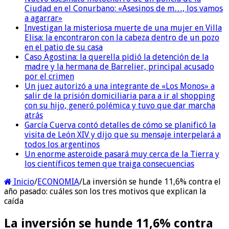
Ciudad en el Conurbano: «Asesinos de m…, los vamos
a agarrar»
Investigan la misteriosa muerte de una mujer en Villa
Elisa: la encontraron con la cabeza dentro de un pozo
en el patio de su casa
Caso Agostina: la querella pidió la detención de la
madre y la hermana de Barrelier, principal acusado
por el crimen
Un juez autorizó a una integrante de «Los Monos» a
salir de la prisión domiciliaria para a ir al shopping
con su hijo, generó polémica y tuvo que dar marcha
atrás
García Cuerva contó detalles de cómo se planificó la
visita de León XIV y dijo que su mensaje interpelará a
todos los argentinos
Un enorme asteroide pasará muy cerca de la Tierra y
los científicos temen que traiga consecuencias
Inicio
/
ECONOMIA
/
La inversión se hunde 11,6% contra el
año pasado: cuáles son los tres motivos que explican la
caída
La inversión se hunde 11,6% contra