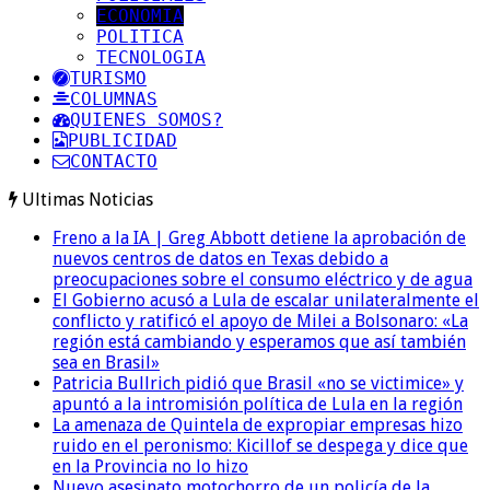
ECONOMIA
POLITICA
TECNOLOGIA
TURISMO
COLUMNAS
QUIENES SOMOS?
PUBLICIDAD
CONTACTO
Ultimas Noticias
Freno a la IA | Greg Abbott detiene la aprobación de
nuevos centros de datos en Texas debido a
preocupaciones sobre el consumo eléctrico y de agua
El Gobierno acusó a Lula de escalar unilateralmente el
conflicto y ratificó el apoyo de Milei a Bolsonaro: «La
región está cambiando y esperamos que así también
sea en Brasil»
Patricia Bullrich pidió que Brasil «no se victimice» y
apuntó a la intromisión política de Lula en la región
La amenaza de Quintela de expropiar empresas hizo
ruido en el peronismo: Kicillof se despega y dice que
en la Provincia no lo hizo
Nuevo asesinato motochorro de un policía de la