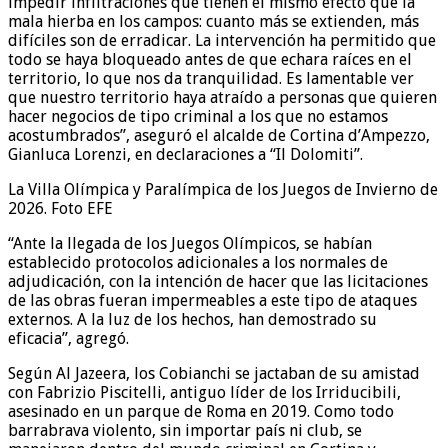
impedir infiltraciones que tienen el mismo efecto que la
mala hierba en los campos: cuanto más se extienden, más
difíciles son de erradicar. La intervención ha permitido que
todo se haya bloqueado antes de que echara raíces en el
territorio, lo que nos da tranquilidad. Es lamentable ver
que nuestro territorio haya atraído a personas que quieren
hacer negocios de tipo criminal a los que no estamos
acostumbrados”, aseguró el alcalde de Cortina d’Ampezzo,
Gianluca Lorenzi, en declaraciones a “Il Dolomiti”.
La Villa Olímpica y Paralímpica de los Juegos de Invierno de
2026. Foto EFE
“Ante la llegada de los Juegos Olímpicos, se habían
establecido protocolos adicionales a los normales de
adjudicación, con la intención de hacer que las licitaciones
de las obras fueran impermeables a este tipo de ataques
externos. A la luz de los hechos, han demostrado su
eficacia”, agregó.
Según Al Jazeera, los Cobianchi se jactaban de su amistad
con Fabrizio Piscitelli, antiguo líder de los Irriducibili,
asesinado en un parque de Roma en 2019. Como todo
barrabrava violento, sin importar país ni club, se