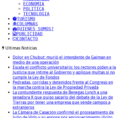
ECONOMIA
POLITICA
TECNOLOGIA
TURISMO
COLUMNAS
QUIENES SOMOS?
PUBLICIDAD
CONTACTO
Ultimas Noticias
Dolor en Chubut: murió el intendente de Gaiman en
medio de una operación
Escala el conflicto universitario: los rectores piden a la
Justicia que intime al Gobierno y aplique multas si no
cumple la Ley de Fondos
Pedradas, corridas y detenidos frente al Congreso en
la marcha contra la Ley de Propiedad Privada
La contundente respuesta de Benegas Lynch a una
senadora K que quiso sacarlo del debate de la Ley de
Tierras por tener una empresa que vende campos a
extranjeros
La Cámara de Casación confirmó el procesamiento de
Julio de Vido y su esposa por enriquecimiento ilícito