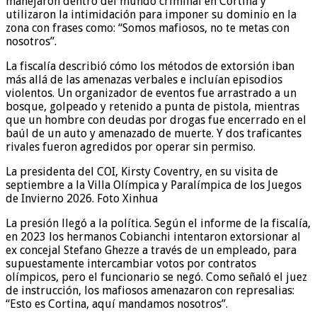
manejaron dentro del mundo criminal en Cortina y
utilizaron la intimidación para imponer su dominio en la
zona con frases como: “Somos mafiosos, no te metas con
nosotros”.
La fiscalía describió cómo los métodos de extorsión iban
más allá de las amenazas verbales e incluían episodios
violentos. Un organizador de eventos fue arrastrado a un
bosque, golpeado y retenido a punta de pistola, mientras
que un hombre con deudas por drogas fue encerrado en el
baúl de un auto y amenazado de muerte. Y dos traficantes
rivales fueron agredidos por operar sin permiso.
La presidenta del COI, Kirsty Coventry, en su visita de
septiembre a la Villa Olímpica y Paralímpica de los Juegos
de Invierno 2026. Foto Xinhua
La presión llegó a la política. Según el informe de la fiscalía,
en 2023 los hermanos Cobianchi intentaron extorsionar al
ex concejal Stefano Ghezze a través de un empleado, para
supuestamente intercambiar votos por contratos
olímpicos, pero el funcionario se negó. Como señaló el juez
de instrucción, los mafiosos amenazaron con represalias:
“Esto es Cortina, aquí mandamos nosotros”.