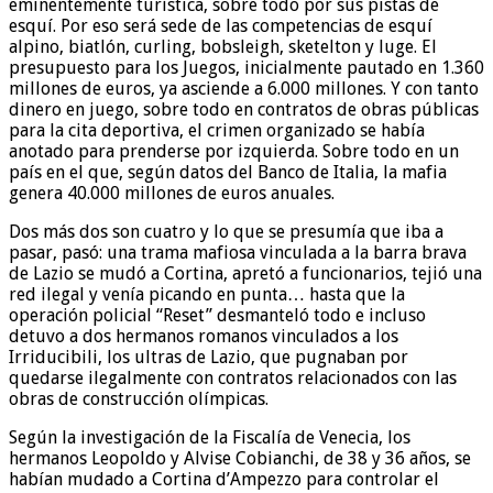
eminentemente turística, sobre todo por sus pistas de
esquí. Por eso será sede de las competencias de esquí
alpino, biatlón, curling, bobsleigh, sketelton y luge. El
presupuesto para los Juegos, inicialmente pautado en 1.360
millones de euros, ya asciende a 6.000 millones. Y con tanto
dinero en juego, sobre todo en contratos de obras públicas
para la cita deportiva, el crimen organizado se había
anotado para prenderse por izquierda. Sobre todo en un
país en el que, según datos del Banco de Italia, la mafia
genera 40.000 millones de euros anuales.
Dos más dos son cuatro y lo que se presumía que iba a
pasar, pasó: una trama mafiosa vinculada a la barra brava
de Lazio se mudó a Cortina, apretó a funcionarios, tejió una
red ilegal y venía picando en punta… hasta que la
operación policial “Reset” desmanteló todo e incluso
detuvo a dos hermanos romanos vinculados a los
Irriducibili, los ultras de Lazio, que pugnaban por
quedarse ilegalmente con contratos relacionados con las
obras de construcción olímpicas.
Según la investigación de la Fiscalía de Venecia, los
hermanos Leopoldo y Alvise Cobianchi, de 38 y 36 años, se
habían mudado a Cortina d’Ampezzo para controlar el