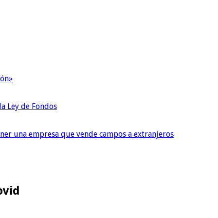
ión»
 la Ley de Fondos
tener una empresa que vende campos a extranjeros
ovid