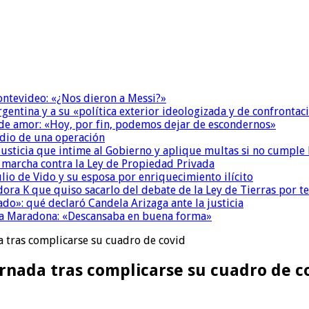
Montevideo: «¿Nos dieron a Messi?»
Argentina y a su «política exterior ideologizada y de confrontac
 de amor: «Hoy, por fin, podemos dejar de escondernos»
dio de una operación
la Justicia que intime al Gobierno y aplique multas si no cumple
a marcha contra la Ley de Propiedad Privada
io de Vido y su esposa por enriquecimiento ilícito
ora K que quiso sacarlo del debate de la Ley de Tierras por 
do»: qué declaró Candela Arizaga ante la justicia
a a Maradona: «Descansaba en buena forma»
a tras complicarse su cuadro de covid
ernada tras complicarse su cuadro de c