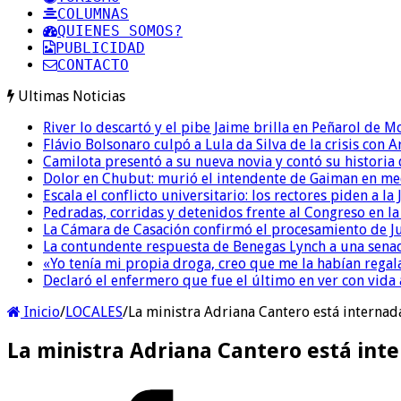
COLUMNAS
QUIENES SOMOS?
PUBLICIDAD
CONTACTO
Ultimas Noticias
River lo descartó y el pibe Jaime brilla en Peñarol de 
Flávio Bolsonaro culpó a Lula da Silva de la crisis con 
Camilota presentó a su nueva novia y contó su historia
Dolor en Chubut: murió el intendente de Gaiman en me
Escala el conflicto universitario: los rectores piden a 
Pedradas, corridas y detenidos frente al Congreso en l
La Cámara de Casación confirmó el procesamiento de Jul
La contundente respuesta de Benegas Lynch a una senad
«Yo tenía mi propia droga, creo que me la habían regala
Declaró el enfermero que fue el último en ver con vid
Inicio
/
LOCALES
/
La ministra Adriana Cantero está internad
La ministra Adriana Cantero está int