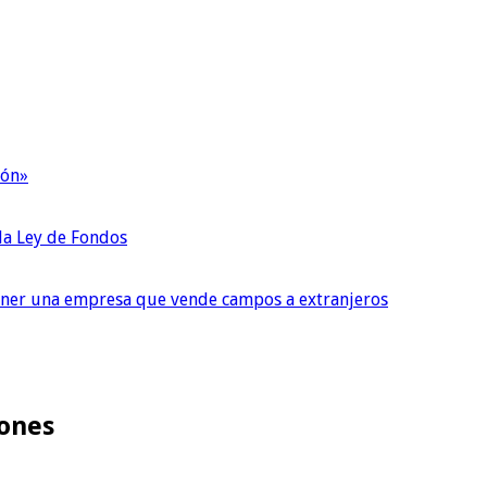
ión»
 la Ley de Fondos
tener una empresa que vende campos a extranjeros
iones