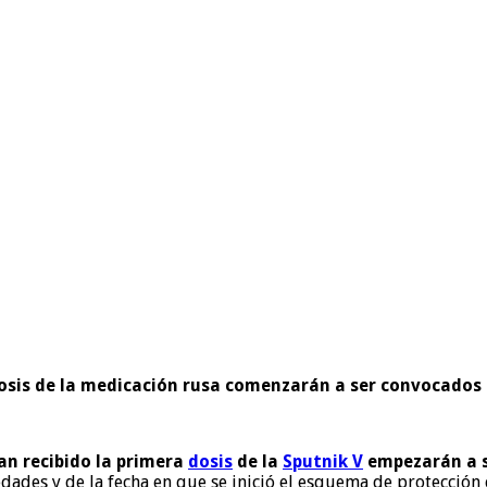
dosis de la medicación rusa comenzarán a ser convocado
an recibido la primera
dosis
de la
Sputnik V
empezarán a s
edades y de la fecha en que se inició el esquema de protección 