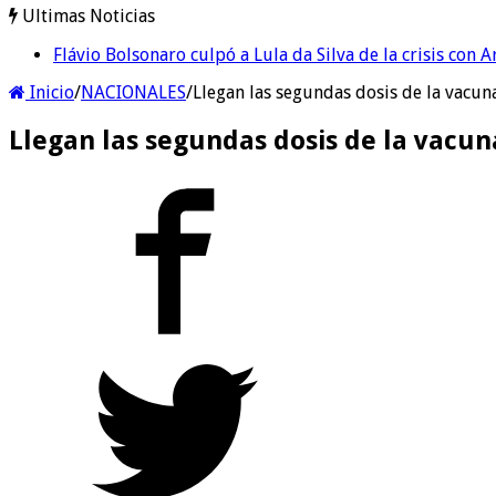
Ultimas Noticias
Flávio Bolsonaro culpó a Lula da Silva de la crisis con 
Camilota presentó a su nueva novia y contó su historia
Inicio
/
NACIONALES
/
Llegan las segundas dosis de la vacun
Llegan las segundas dosis de la vacu