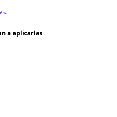
ión»
n a aplicarlas