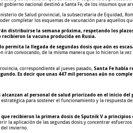
gobierno nacional destinó a Santa Fe, de los insumos que arri
inisterio de Salud provincial, la subsecretaria de Equidad, R
poder completar los esquemas de vacunación para aquellos que
án distribuirse la semana próxima, respetando los plazos d
 recibieron la vacuna producida en Rusia.
lo permita la llegada de segundas dosis que aún es escas
 irán convocando, de la misma manera que lo hicieron la vez a
rovincia, correspondiente al jueves pasado,
Santa Fe había re
segundo. Es decir que unas 447 mil personas aún no comp
alcanzan al personal de salud priorizado en el inicio del
estratégica para sostener el funcionamiento y la respuesta del
 que recibieron la primera dosis de Sputnik V a principi
erir la aplicación de las segundas dosis y concentrar esfuerzos
del invierno.