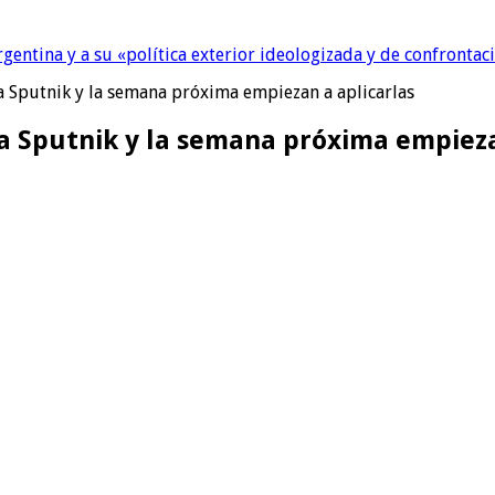
Argentina y a su «política exterior ideologizada y de confrontac
 de amor: «Hoy, por fin, podemos dejar de escondernos»
a Sputnik y la semana próxima empiezan a aplicarlas
na Sputnik y la semana próxima empieza