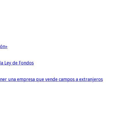
ión»
 la Ley de Fondos
tener una empresa que vende campos a extranjeros