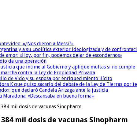
Montevideo: «¿Nos dieron a Messi?»
Argentina y a su «política exterior ideologizada y de confrontac
 de amor: «Hoy, por fin, podemos dejar de escondernos»
dio de una operación
la Justicia que intime al Gobierno y aplique multas si no cumple
a marcha contra la Ley de Propiedad Privada
io de Vido y su esposa por enriquecimiento ilícito
ora K que quiso sacarlo del debate de la Ley de Tierras por 
do»: qué declaró Candela Arizaga ante la justicia
a a Maradona: «Descansaba en buena forma»
n 384 mil dosis de vacunas Sinopharm
n 384 mil dosis de vacunas Sinopharm