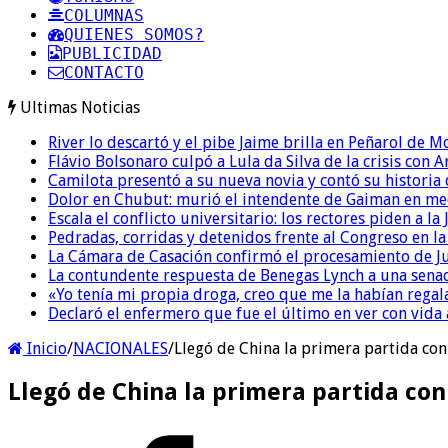
COLUMNAS
QUIENES SOMOS?
PUBLICIDAD
CONTACTO
Ultimas Noticias
River lo descartó y el pibe Jaime brilla en Peñarol de 
Flávio Bolsonaro culpó a Lula da Silva de la crisis con 
Camilota presentó a su nueva novia y contó su historia
Dolor en Chubut: murió el intendente de Gaiman en me
Escala el conflicto universitario: los rectores piden a 
Pedradas, corridas y detenidos frente al Congreso en l
La Cámara de Casación confirmó el procesamiento de Jul
La contundente respuesta de Benegas Lynch a una senad
«Yo tenía mi propia droga, creo que me la habían regala
Declaró el enfermero que fue el último en ver con vid
Inicio
/
NACIONALES
/
Llegó de China la primera partida co
Llegó de China la primera partida co