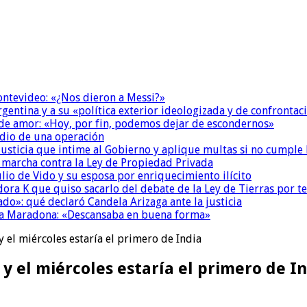
Montevideo: «¿Nos dieron a Messi?»
Argentina y a su «política exterior ideologizada y de confrontac
 de amor: «Hoy, por fin, podemos dejar de escondernos»
dio de una operación
la Justicia que intime al Gobierno y aplique multas si no cumple
a marcha contra la Ley de Propiedad Privada
io de Vido y su esposa por enriquecimiento ilícito
ora K que quiso sacarlo del debate de la Ley de Tierras por 
do»: qué declaró Candela Arizaga ante la justicia
a a Maradona: «Descansaba en buena forma»
y el miércoles estaría el primero de India
 y el miércoles estaría el primero de I