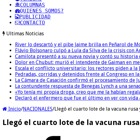
COLUMNAS
QUIENES SOMOS?
PUBLICIDAD
CONTACTO
Ultimas Noticias
River lo descartó y el pibe Jaime brilla en Peñarol de 
Flávio Bolsonaro culpó a Lula da Silva de la crisis con 
Camilota presentó a su nueva novia y contó su historia
Dolor en Chubut: murió el intendente de Gaiman en me
Escala el conflicto universitario: los rectores piden a 
Pedradas, corridas y detenidos frente al Congreso en l
La Cámara de Casación confirmó el procesamiento de Jul
La contundente respuesta de Benegas Lynch a una senad
«Yo tenía mi propia droga, creo que me la habían regala
Declaró el enfermero que fue el último en ver con vid
Inicio
/
NACIONALES
/
Llegó el cuarto lote de la vacuna rusa 
Llegó el cuarto lote de la vacuna rusa