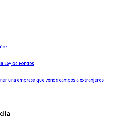
ión»
 la Ley de Fondos
tener una empresa que vende campos a extranjeros
ndia