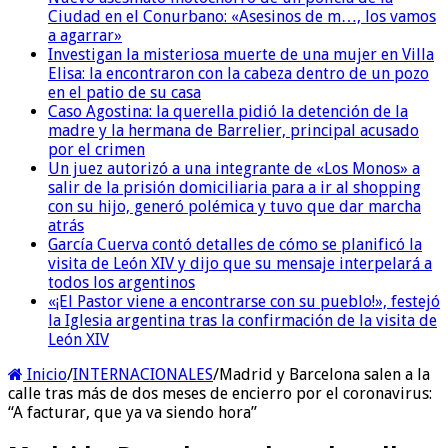
Ciudad en el Conurbano: «Asesinos de m…, los vamos
a agarrar»
Investigan la misteriosa muerte de una mujer en Villa
Elisa: la encontraron con la cabeza dentro de un pozo
en el patio de su casa
Caso Agostina: la querella pidió la detención de la
madre y la hermana de Barrelier, principal acusado
por el crimen
Un juez autorizó a una integrante de «Los Monos» a
salir de la prisión domiciliaria para a ir al shopping
con su hijo, generó polémica y tuvo que dar marcha
atrás
García Cuerva contó detalles de cómo se planificó la
visita de León XIV y dijo que su mensaje interpelará a
todos los argentinos
«¡El Pastor viene a encontrarse con su pueblo!», festejó
la Iglesia argentina tras la confirmación de la visita de
León XIV
Inicio
/
INTERNACIONALES
/
Madrid y Barcelona salen a la
calle tras más de dos meses de encierro por el coronavirus:
“A facturar, que ya va siendo hora”