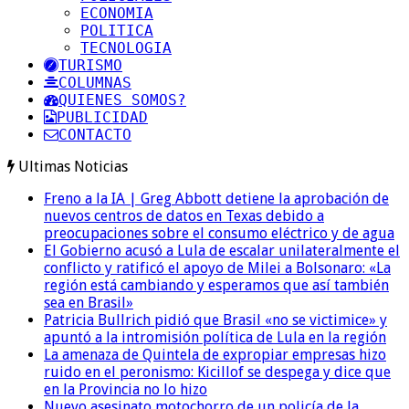
ECONOMIA
POLITICA
TECNOLOGIA
TURISMO
COLUMNAS
QUIENES SOMOS?
PUBLICIDAD
CONTACTO
Ultimas Noticias
Freno a la IA | Greg Abbott detiene la aprobación de
nuevos centros de datos en Texas debido a
preocupaciones sobre el consumo eléctrico y de agua
El Gobierno acusó a Lula de escalar unilateralmente el
conflicto y ratificó el apoyo de Milei a Bolsonaro: «La
región está cambiando y esperamos que así también
sea en Brasil»
Patricia Bullrich pidió que Brasil «no se victimice» y
apuntó a la intromisión política de Lula en la región
La amenaza de Quintela de expropiar empresas hizo
ruido en el peronismo: Kicillof se despega y dice que
en la Provincia no lo hizo
Nuevo asesinato motochorro de un policía de la