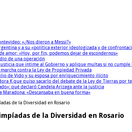
Montevideo: «¿Nos dieron a Messi?»
Argentina y a su «política exterior ideologizada y de confrontac
 de amor: «Hoy, por fin, podemos dejar de escondernos»
dio de una operación
la Justicia que intime al Gobierno y aplique multas si no cumple
a marcha contra la Ley de Propiedad Privada
io de Vido y su esposa por enriquecimiento ilícito
ora K que quiso sacarlo del debate de la Ley de Tierras por 
do»: qué declaró Candela Arizaga ante la justicia
a a Maradona: «Descansaba en buena forma»
adas de la Diversidad en Rosario
impíadas de la Diversidad en Rosario