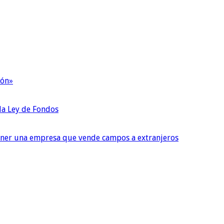
ión»
 la Ley de Fondos
tener una empresa que vende campos a extranjeros