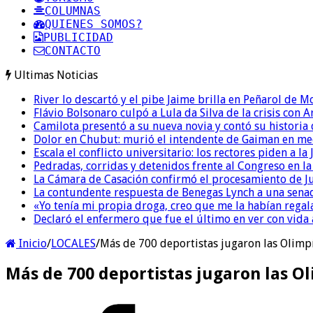
COLUMNAS
QUIENES SOMOS?
PUBLICIDAD
CONTACTO
Ultimas Noticias
River lo descartó y el pibe Jaime brilla en Peñarol de 
Flávio Bolsonaro culpó a Lula da Silva de la crisis con 
Camilota presentó a su nueva novia y contó su historia
Dolor en Chubut: murió el intendente de Gaiman en me
Escala el conflicto universitario: los rectores piden a 
Pedradas, corridas y detenidos frente al Congreso en l
La Cámara de Casación confirmó el procesamiento de Jul
La contundente respuesta de Benegas Lynch a una senad
«Yo tenía mi propia droga, creo que me la habían regala
Declaró el enfermero que fue el último en ver con vid
Inicio
/
LOCALES
/
Más de 700 deportistas jugaron las Olimpí
Más de 700 deportistas jugaron las Ol