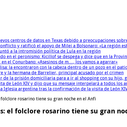
uevos centros de datos en Texas debido a preocupaciones sobr
conflicto y ratificó el apoyo de Milei a Bolsonaro: «La región
untó a la intromisión política de Lula en la región
 en el peronismo: Kicillof se despega y dice que en la Provinc
 en el Conurbano: «Asesinos de m…, los vamos a agarrar»
isa: la encontraron con la cabeza dentro de un pozo en el pati
re y la hermana de Barrelier, principal acusado por el crimen
r de la prisión domiciliaria para a ir al shopping con su hijo
ita de León XIV y dijo que su mensaje interpelará a todos los 
la Iglesia argentina tras la confirmación de la visita de León XI
 folclore rosarino tiene su gran noche en el Anfi
s: el folclore rosarino tiene su gran no