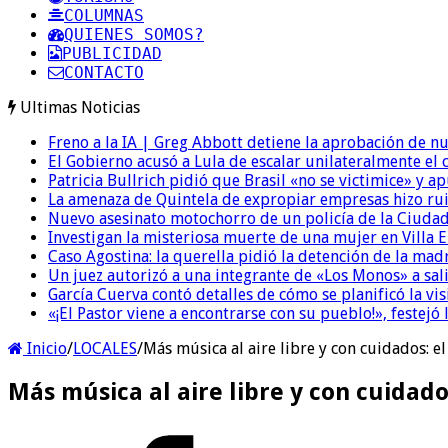
COLUMNAS
QUIENES SOMOS?
PUBLICIDAD
CONTACTO
Ultimas Noticias
Freno a la IA | Greg Abbott detiene la aprobación de n
El Gobierno acusó a Lula de escalar unilateralmente el 
Patricia Bullrich pidió que Brasil «no se victimice» y ap
La amenaza de Quintela de expropiar empresas hizo ruido
Nuevo asesinato motochorro de un policía de la Ciudad
Investigan la misteriosa muerte de una mujer en Villa El
Caso Agostina: la querella pidió la detención de la mad
Un juez autorizó a una integrante de «Los Monos» a sali
García Cuerva contó detalles de cómo se planificó la vis
«¡El Pastor viene a encontrarse con su pueblo!», festejó 
Inicio
/
LOCALES
/
Más música al aire libre y con cuidados: el
Más música al aire libre y con cuidado