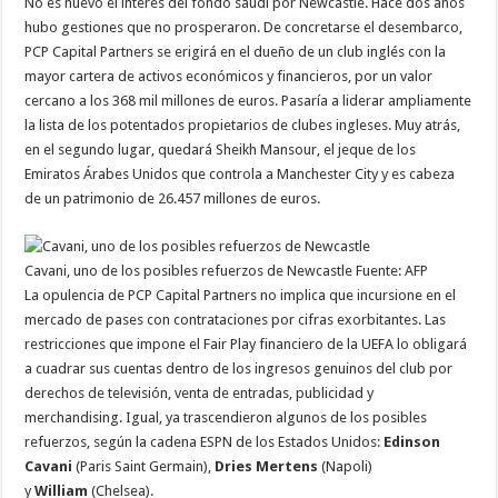
No es nuevo el interés del fondo saudí por Newcastle. Hace dos años
hubo gestiones que no prosperaron. De concretarse el desembarco,
PCP Capital Partners se erigirá en el dueño de un club inglés con la
mayor cartera de activos económicos y financieros, por un valor
cercano a los 368 mil millones de euros. Pasaría a liderar ampliamente
la lista de los potentados propietarios de clubes ingleses. Muy atrás,
en el segundo lugar, quedará Sheikh Mansour, el jeque de los
Emiratos Árabes Unidos que controla a Manchester City y es cabeza
de un patrimonio de 26.457 millones de euros.
Cavani, uno de los posibles refuerzos de Newcastle
Fuente: AFP
La opulencia de PCP Capital Partners no implica que incursione en el
mercado de pases con contrataciones por cifras exorbitantes. Las
restricciones que impone el Fair Play financiero de la UEFA lo obligará
a cuadrar sus cuentas dentro de los ingresos genuinos del club por
derechos de televisión, venta de entradas, publicidad y
merchandising. Igual, ya trascendieron algunos de los posibles
refuerzos, según la cadena ESPN de los Estados Unidos:
Edinson
Cavani
(Paris Saint Germain),
Dries Mertens
(Napoli)
y
William
(Chelsea).