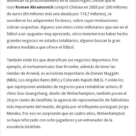
aumentan su posicionamiento en el fútbol inglés. Desde que el
ruso
Roman Abramovich
compró Chelsea en 2003 por 200 millones
de euros (85 millones más una deuda por 114,7 millones), se
sucedieron los adquirentes foráneos, sobre cuyas motivaciones
sobran sospechas. Algunos son vistos como millonarios que ven en el
fútbol a un «juguete» muy apreciado, otros invierten tras haber hecho
grandes negocios en estados totalitarios, algunos buscan la gran
vidriera mediática que ofrece el fútbol.
También están los que diversifican sus negocios deportivos. Por
ejemplo, el norteamericano Stan Kroenke, además de tener las
riendas de Arsenal, es accionista mayoritario de Denver Nuggets
(NBA), Los Angeles Rams (NFL) y Colorado Rapids (MLS). Y están los
que superponen unidades de negocios para rentabilizar activos. El
chino Guo Guangchang, dueño de Wolverhampton, también posee el
20 por ciento de Gestifute, la agencia de representación de futbolistas
más importante del mundo, dirigida por el influyente portugués Jorge
Mendes. Por eso no sorprende que en cuatro años, Wolverhampton
se haya reforzado con ocho jugadores y un entrenador de la
escudería Gestifute.