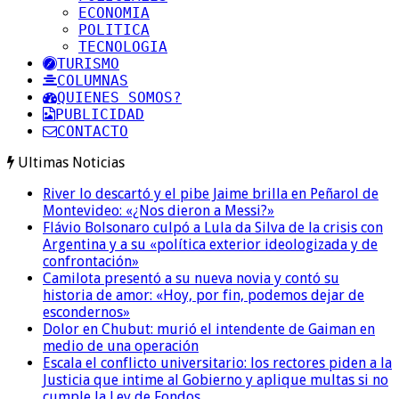
ECONOMIA
POLITICA
TECNOLOGIA
TURISMO
COLUMNAS
QUIENES SOMOS?
PUBLICIDAD
CONTACTO
Ultimas Noticias
River lo descartó y el pibe Jaime brilla en Peñarol de
Montevideo: «¿Nos dieron a Messi?»
Flávio Bolsonaro culpó a Lula da Silva de la crisis con
Argentina y a su «política exterior ideologizada y de
confrontación»
Camilota presentó a su nueva novia y contó su
historia de amor: «Hoy, por fin, podemos dejar de
escondernos»
Dolor en Chubut: murió el intendente de Gaiman en
medio de una operación
Escala el conflicto universitario: los rectores piden a la
Justicia que intime al Gobierno y aplique multas si no
cumple la Ley de Fondos