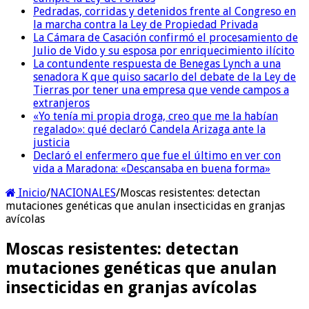
Pedradas, corridas y detenidos frente al Congreso en
la marcha contra la Ley de Propiedad Privada
La Cámara de Casación confirmó el procesamiento de
Julio de Vido y su esposa por enriquecimiento ilícito
La contundente respuesta de Benegas Lynch a una
senadora K que quiso sacarlo del debate de la Ley de
Tierras por tener una empresa que vende campos a
extranjeros
«Yo tenía mi propia droga, creo que me la habían
regalado»: qué declaró Candela Arizaga ante la
justicia
Declaró el enfermero que fue el último en ver con
vida a Maradona: «Descansaba en buena forma»
Inicio
/
NACIONALES
/
Moscas resistentes: detectan
mutaciones genéticas que anulan insecticidas en granjas
avícolas
Moscas resistentes: detectan
mutaciones genéticas que anulan
insecticidas en granjas avícolas