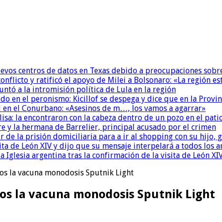
uevos centros de datos en Texas debido a preocupaciones sobr
conflicto y ratificó el apoyo de Milei a Bolsonaro: «La región
untó a la intromisión política de Lula en la región
 en el peronismo: Kicillof se despega y dice que en la Provinc
 en el Conurbano: «Asesinos de m…, los vamos a agarrar»
isa: la encontraron con la cabeza dentro de un pozo en el pati
re y la hermana de Barrelier, principal acusado por el crimen
r de la prisión domiciliaria para a ir al shopping con su hijo
ita de León XIV y dijo que su mensaje interpelará a todos los 
la Iglesia argentina tras la confirmación de la visita de León XI
os la vacuna monodosis Sputnik Light
os la vacuna monodosis Sputnik Light