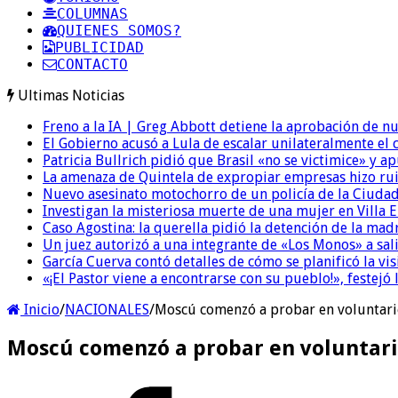
COLUMNAS
QUIENES SOMOS?
PUBLICIDAD
CONTACTO
Ultimas Noticias
Freno a la IA | Greg Abbott detiene la aprobación de n
El Gobierno acusó a Lula de escalar unilateralmente el 
Patricia Bullrich pidió que Brasil «no se victimice» y ap
La amenaza de Quintela de expropiar empresas hizo ruido
Nuevo asesinato motochorro de un policía de la Ciudad
Investigan la misteriosa muerte de una mujer en Villa El
Caso Agostina: la querella pidió la detención de la mad
Un juez autorizó a una integrante de «Los Monos» a sali
García Cuerva contó detalles de cómo se planificó la vis
«¡El Pastor viene a encontrarse con su pueblo!», festejó 
Inicio
/
NACIONALES
/
Moscú comenzó a probar en voluntari
Moscú comenzó a probar en voluntari