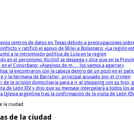
uevos centros de datos en Texas debido a preocupaciones sobr
conflicto y ratificó el apoyo de Milei a Bolsonaro: «La región
untó a la intromisión política de Lula en la región
 en el peronismo: Kicillof se despega y dice que en la Provinc
 en el Conurbano: «Asesinos de m…, los vamos a agarrar»
isa: la encontraron con la cabeza dentro de un pozo en el pati
re y la hermana de Barrelier, principal acusado por el crimen
r de la prisión domiciliaria para a ir al shopping con su hijo
ita de León XIV y dijo que su mensaje interpelará a todos los 
la Iglesia argentina tras la confirmación de la visita de León XI
e la ciudad
as de la ciudad