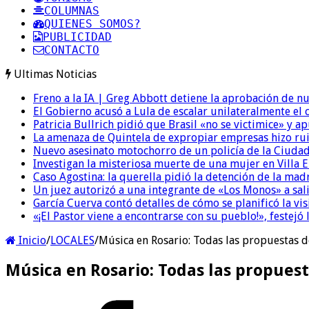
COLUMNAS
QUIENES SOMOS?
PUBLICIDAD
CONTACTO
Ultimas Noticias
Freno a la IA | Greg Abbott detiene la aprobación de n
El Gobierno acusó a Lula de escalar unilateralmente el 
Patricia Bullrich pidió que Brasil «no se victimice» y ap
La amenaza de Quintela de expropiar empresas hizo ruido
Nuevo asesinato motochorro de un policía de la Ciudad
Investigan la misteriosa muerte de una mujer en Villa El
Caso Agostina: la querella pidió la detención de la mad
Un juez autorizó a una integrante de «Los Monos» a sali
García Cuerva contó detalles de cómo se planificó la vis
«¡El Pastor viene a encontrarse con su pueblo!», festejó 
Inicio
/
LOCALES
/
Música en Rosario: Todas las propuestas d
Música en Rosario: Todas las propuest