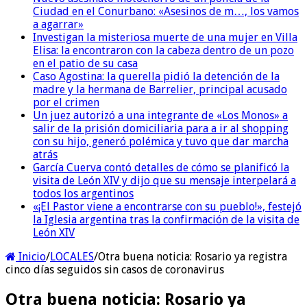
Ciudad en el Conurbano: «Asesinos de m…, los vamos
a agarrar»
Investigan la misteriosa muerte de una mujer en Villa
Elisa: la encontraron con la cabeza dentro de un pozo
en el patio de su casa
Caso Agostina: la querella pidió la detención de la
madre y la hermana de Barrelier, principal acusado
por el crimen
Un juez autorizó a una integrante de «Los Monos» a
salir de la prisión domiciliaria para a ir al shopping
con su hijo, generó polémica y tuvo que dar marcha
atrás
García Cuerva contó detalles de cómo se planificó la
visita de León XIV y dijo que su mensaje interpelará a
todos los argentinos
«¡El Pastor viene a encontrarse con su pueblo!», festejó
la Iglesia argentina tras la confirmación de la visita de
León XIV
Inicio
/
LOCALES
/
Otra buena noticia: Rosario ya registra
cinco días seguidos sin casos de coronavirus
Otra buena noticia: Rosario ya