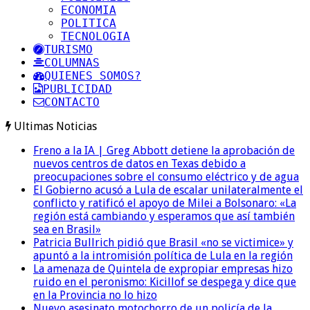
ECONOMIA
POLITICA
TECNOLOGIA
TURISMO
COLUMNAS
QUIENES SOMOS?
PUBLICIDAD
CONTACTO
Ultimas Noticias
Freno a la IA | Greg Abbott detiene la aprobación de
nuevos centros de datos en Texas debido a
preocupaciones sobre el consumo eléctrico y de agua
El Gobierno acusó a Lula de escalar unilateralmente el
conflicto y ratificó el apoyo de Milei a Bolsonaro: «La
región está cambiando y esperamos que así también
sea en Brasil»
Patricia Bullrich pidió que Brasil «no se victimice» y
apuntó a la intromisión política de Lula en la región
La amenaza de Quintela de expropiar empresas hizo
ruido en el peronismo: Kicillof se despega y dice que
en la Provincia no lo hizo
Nuevo asesinato motochorro de un policía de la