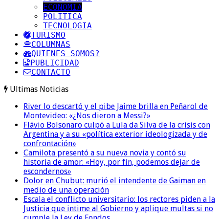
ECONOMIA
POLITICA
TECNOLOGIA
TURISMO
COLUMNAS
QUIENES SOMOS?
PUBLICIDAD
CONTACTO
Ultimas Noticias
River lo descartó y el pibe Jaime brilla en Peñarol de
Montevideo: «¿Nos dieron a Messi?»
Flávio Bolsonaro culpó a Lula da Silva de la crisis con
Argentina y a su «política exterior ideologizada y de
confrontación»
Camilota presentó a su nueva novia y contó su
historia de amor: «Hoy, por fin, podemos dejar de
escondernos»
Dolor en Chubut: murió el intendente de Gaiman en
medio de una operación
Escala el conflicto universitario: los rectores piden a la
Justicia que intime al Gobierno y aplique multas si no
cumple la Ley de Fondos