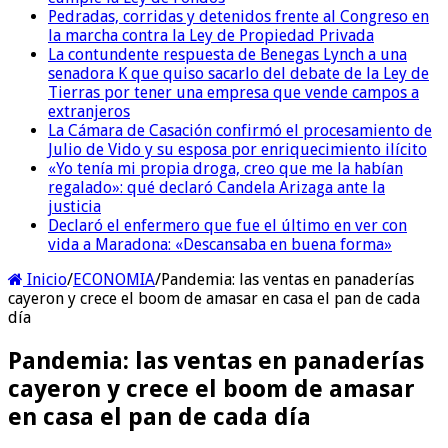
Pedradas, corridas y detenidos frente al Congreso en
la marcha contra la Ley de Propiedad Privada
La contundente respuesta de Benegas Lynch a una
senadora K que quiso sacarlo del debate de la Ley de
Tierras por tener una empresa que vende campos a
extranjeros
La Cámara de Casación confirmó el procesamiento de
Julio de Vido y su esposa por enriquecimiento ilícito
«Yo tenía mi propia droga, creo que me la habían
regalado»: qué declaró Candela Arizaga ante la
justicia
Declaró el enfermero que fue el último en ver con
vida a Maradona: «Descansaba en buena forma»
Inicio
/
ECONOMIA
/
Pandemia: las ventas en panaderías
cayeron y crece el boom de amasar en casa el pan de cada
día
Pandemia: las ventas en panaderías
cayeron y crece el boom de amasar
en casa el pan de cada día