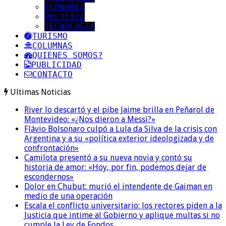
ECONOMIA
POLITICA
TECNOLOGIA
TURISMO
COLUMNAS
QUIENES SOMOS?
PUBLICIDAD
CONTACTO
Ultimas Noticias
River lo descartó y el pibe Jaime brilla en Peñarol de
Montevideo: «¿Nos dieron a Messi?»
Flávio Bolsonaro culpó a Lula da Silva de la crisis con
Argentina y a su «política exterior ideologizada y de
confrontación»
Camilota presentó a su nueva novia y contó su
historia de amor: «Hoy, por fin, podemos dejar de
escondernos»
Dolor en Chubut: murió el intendente de Gaiman en
medio de una operación
Escala el conflicto universitario: los rectores piden a la
Justicia que intime al Gobierno y aplique multas si no
cumple la Ley de Fondos