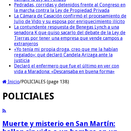
Pedradas, corridas y detenidos frente al Congreso en
la marcha contra la Ley de Propiedad Privada
La Cámara de Casación confirmó el procesamiento de
Julio de Vido y su esposa por enriquecimiento ilícito
La contundente respuesta de Benegas Lynch a una
senadora K que quiso sacarlo del debate de la Ley de
Tierras por tener una empresa que vende campos a
extranjeros
«Yo tenía mi propia droga, creo que me la habían
regalado»: qué declaró Candela Arizaga ante la
justicia
Declaró el enfermero que fue el último en ver con
vida a Maradona: «Descansaba en buena forma»
Inicio
/
POLICIALES (page 138)
POLICIALES
Muerte y misterio en San Martín: