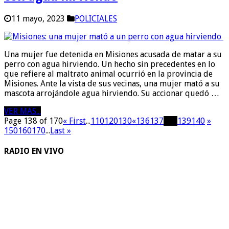
11 mayo, 2023
POLICIALES
Una mujer fue detenida en Misiones acusada de matar a su
perro con agua hirviendo. Un hecho sin precedentes en lo
que refiere al maltrato animal ocurrió en la provincia de
Misiones. Ante la vista de sus vecinas, una mujer mató a su
mascota arrojándole agua hirviendo. Su accionar quedó …
VER MAS...
Page 138 of 170
« First
...
110
120
130
«
136
137
138
139
140
»
150
160
170
...
Last »
RADIO EN VIVO