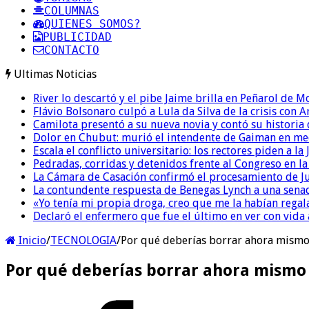
COLUMNAS
QUIENES SOMOS?
PUBLICIDAD
CONTACTO
Ultimas Noticias
River lo descartó y el pibe Jaime brilla en Peñarol de 
Flávio Bolsonaro culpó a Lula da Silva de la crisis con 
Camilota presentó a su nueva novia y contó su historia
Dolor en Chubut: murió el intendente de Gaiman en me
Escala el conflicto universitario: los rectores piden a 
Pedradas, corridas y detenidos frente al Congreso en l
La Cámara de Casación confirmó el procesamiento de Jul
La contundente respuesta de Benegas Lynch a una senad
«Yo tenía mi propia droga, creo que me la habían regala
Declaró el enfermero que fue el último en ver con vid
Inicio
/
TECNOLOGIA
/
Por qué deberías borrar ahora mismo 
Por qué deberías borrar ahora mismo 