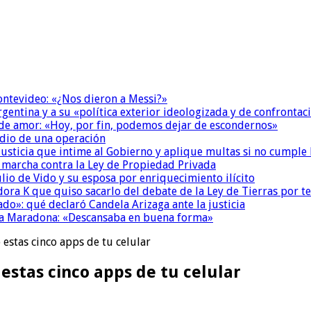
Montevideo: «¿Nos dieron a Messi?»
Argentina y a su «política exterior ideologizada y de confrontac
 de amor: «Hoy, por fin, podemos dejar de escondernos»
dio de una operación
la Justicia que intime al Gobierno y aplique multas si no cumple
a marcha contra la Ley de Propiedad Privada
io de Vido y su esposa por enriquecimiento ilícito
ora K que quiso sacarlo del debate de la Ley de Tierras por 
do»: qué declaró Candela Arizaga ante la justicia
a a Maradona: «Descansaba en buena forma»
estas cinco apps de tu celular
estas cinco apps de tu celular