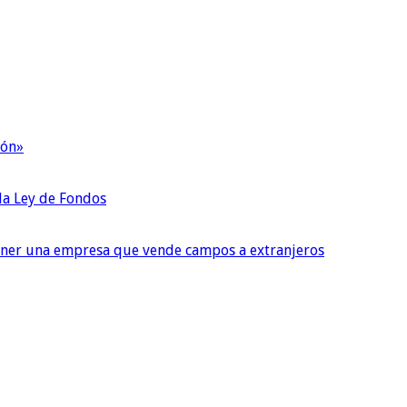
ión»
 la Ley de Fondos
tener una empresa que vende campos a extranjeros