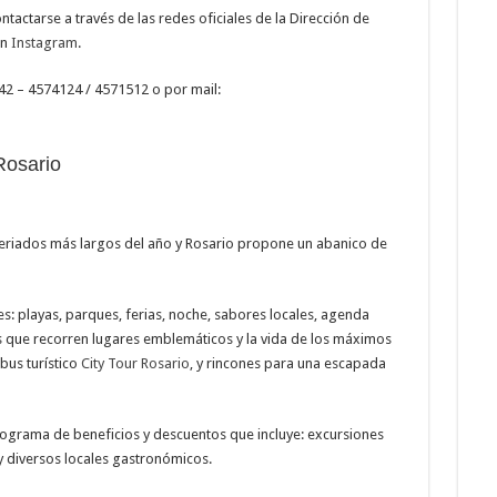
ctarse a través de las redes oficiales de la Dirección de
en
Instagram
.
42 – 4574124 / 4571512 o por mail:
Rosario
s feriados más largos del año y Rosario propone un abanico de
: playas, parques, ferias, noche, sabores locales, agenda
itos que recorren lugares emblemáticos y la vida de los máximos
bus turístico
City Tour Rosario
, y rincones para una escapada
rograma de beneficios y descuentos que incluye: excursiones
 y diversos locales gastronómicos.