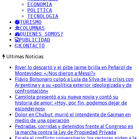
ECONOMIA
POLITICA
TECNOLOGIA
TURISMO
COLUMNAS
QUIENES SOMOS?
PUBLICIDAD
CONTACTO
Ultimas Noticias
River lo descartó y el pibe Jaime brilla en Peñarol de
Montevideo: «¿Nos dieron a Messi?»
Flávio Bolsonaro culpó a Lula da Silva de la crisis con
Argentina y a su «política exterior ideologizada y de
confrontación»
Camilota presentó a su nueva novia y contó su
historia de amor: «Hoy, por fin, podemos dejar de
escondernos»
Dolor en Chubut: murió el intendente de Gaiman en
medio de una operación
Pedradas, corridas y detenidos frente al Congreso en
la marcha contra la Ley de Propiedad Privada
Escala el conflicto universitario: los rectores piden a la