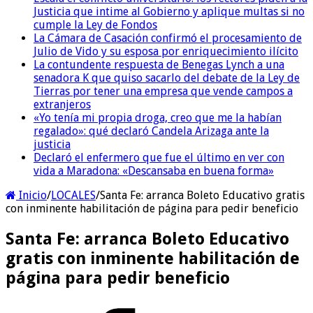
Justicia que intime al Gobierno y aplique multas si no
cumple la Ley de Fondos
La Cámara de Casación confirmó el procesamiento de
Julio de Vido y su esposa por enriquecimiento ilícito
La contundente respuesta de Benegas Lynch a una
senadora K que quiso sacarlo del debate de la Ley de
Tierras por tener una empresa que vende campos a
extranjeros
«Yo tenía mi propia droga, creo que me la habían
regalado»: qué declaró Candela Arizaga ante la
justicia
Declaró el enfermero que fue el último en ver con
vida a Maradona: «Descansaba en buena forma»
Inicio
/
LOCALES
/
Santa Fe: arranca Boleto Educativo gratis
con inminente habilitación de página para pedir beneficio
Santa Fe: arranca Boleto Educativo
gratis con inminente habilitación de
página para pedir beneficio