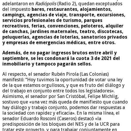
adelantaron en
Radiópolis
(Radio 2), quedan exceptuados
del impuesto
bares, restaurantes, alojamientos,
campings, agencias de viaje, transporte, excursiones,
servicios profesionales de turismo, parques
recreativos, ferias, convenciones, peloteros, alquiler
de canchas, jardines maternales, teatro, discotecas,
peluquerías, agencias de loterías, sanatorios privados
y empresas de emergencias médicas, entre otros.
Además, de no pagar ingresos brutos entre abril y
septiembre, se les condonará la cuota 3 de 2021 del
inmobiliario y tampoco pagarán sellos.
Al respecto, el senador Rubén Pirola (Las Colonias)
manifestó: “Hoy tuvimos la oportunidad de votar una ley
de la que estamos orgullosos, y que es fruto del diálogo y
del trabajo en conjunto entre todos los legisladores».
Asimismo, el senador por San Cristóbal, Felipe Michlig,
sostuvo que «una vez más queda de manifiesto que cuando
hay diálogo y trabajo conjunto, podemos dar respuestas a
la sociedad con rapidez y eficacia». En la misma línea, el
senador Eduardo Rosconi (Caseros) destacó «la
predisposición de los bloques del NES y de la UCR para
tratar este proyecto, y para trabajar conjuntamente en