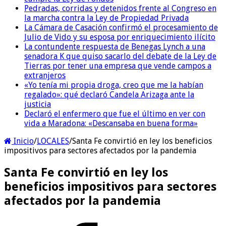
Pedradas, corridas y detenidos frente al Congreso en
la marcha contra la Ley de Propiedad Privada
La Cámara de Casación confirmó el procesamiento de
Julio de Vido y su esposa por enriquecimiento ilícito
La contundente respuesta de Benegas Lynch a una
senadora K que quiso sacarlo del debate de la Ley de
Tierras por tener una empresa que vende campos a
extranjeros
«Yo tenía mi propia droga, creo que me la habían
regalado»: qué declaró Candela Arizaga ante la
justicia
Declaró el enfermero que fue el último en ver con
vida a Maradona: «Descansaba en buena forma»
Inicio
/
LOCALES
/
Santa Fe convirtió en ley los beneficios
impositivos para sectores afectados por la pandemia
Santa Fe convirtió en ley los
beneficios impositivos para sectores
afectados por la pandemia