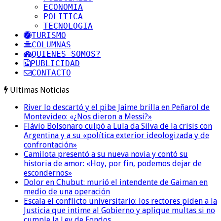
ECONOMIA
POLITICA
TECNOLOGIA
TURISMO
COLUMNAS
QUIENES SOMOS?
PUBLICIDAD
CONTACTO
Ultimas Noticias
River lo descartó y el pibe Jaime brilla en Peñarol de
Montevideo: «¿Nos dieron a Messi?»
Flávio Bolsonaro culpó a Lula da Silva de la crisis con
Argentina y a su «política exterior ideologizada y de
confrontación»
Camilota presentó a su nueva novia y contó su
historia de amor: «Hoy, por fin, podemos dejar de
escondernos»
Dolor en Chubut: murió el intendente de Gaiman en
medio de una operación
Escala el conflicto universitario: los rectores piden a la
Justicia que intime al Gobierno y aplique multas si no
cumple la Ley de Fondos