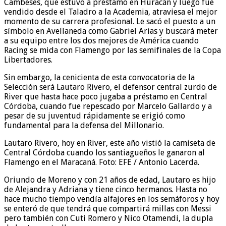
Cambeses, que estuvo a préstamo en Huracán y luego fue
vendido desde el Taladro a la Academia, atraviesa el mejor
momento de su carrera profesional. Le sacó el puesto a un
símbolo en Avellaneda como Gabriel Arias y buscará meter
a su equipo entre los dos mejores de América cuando
Racing se mida con Flamengo por las semifinales de la Copa
Libertadores.
Sin embargo, la cenicienta de esta convocatoria de la
Selección será Lautaro Rivero, el defensor central zurdo de
River que hasta hace poco jugaba a préstamo en Central
Córdoba, cuando fue repescado por Marcelo Gallardo y a
pesar de su juventud rápidamente se erigió como
fundamental para la defensa del Millonario.
Lautaro Rivero, hoy en River, este año vistió la camiseta de
Central Córdoba cuando los santiagueños le ganaron al
Flamengo en el Maracaná. Foto: EFE / Antonio Lacerda.
Oriundo de Moreno y con 21 años de edad, Lautaro es hijo
de Alejandra y Adriana y tiene cinco hermanos. Hasta no
hace mucho tiempo vendía alfajores en los semáforos y hoy
se enteró de que tendrá que compartirá millas con Messi
pero también con Cuti Romero y Nico Otamendi, la dupla