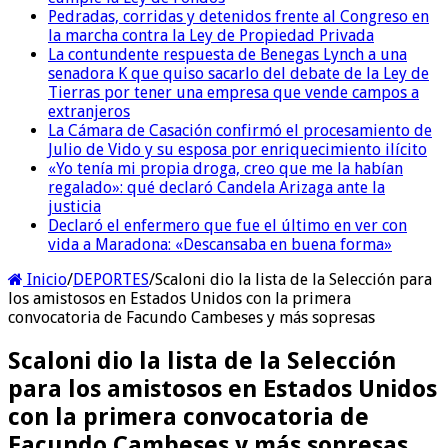
Pedradas, corridas y detenidos frente al Congreso en
la marcha contra la Ley de Propiedad Privada
La contundente respuesta de Benegas Lynch a una
senadora K que quiso sacarlo del debate de la Ley de
Tierras por tener una empresa que vende campos a
extranjeros
La Cámara de Casación confirmó el procesamiento de
Julio de Vido y su esposa por enriquecimiento ilícito
«Yo tenía mi propia droga, creo que me la habían
regalado»: qué declaró Candela Arizaga ante la
justicia
Declaró el enfermero que fue el último en ver con
vida a Maradona: «Descansaba en buena forma»
Inicio
/
DEPORTES
/
Scaloni dio la lista de la Selección para
los amistosos en Estados Unidos con la primera
convocatoria de Facundo Cambeses y más sopresas
Scaloni dio la lista de la Selección
para los amistosos en Estados Unidos
con la primera convocatoria de
Facundo Cambeses y más sopresas