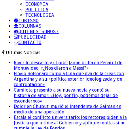
ECONOMIA
POLITICA
TECNOLOGIA
TURISMO
COLUMNAS
QUIENES SOMOS?
PUBLICIDAD
CONTACTO
Ultimas Noticias
River lo descartó y el pibe Jaime brilla en Peñarol de
Montevideo: «¿Nos dieron a Messi?»
Flávio Bolsonaro culpó a Lula da Silva de la crisis con
Argentina y a su «política exterior ideologizada y de
confrontación»
Camilota presentó a su nueva novia y contó su
historia de amor: «Hoy, por fin, podemos dejar de
escondernos»
Dolor en Chubut: murió el intendente de Gaiman en
medio de una operación
Escala el conflicto universitario: los rectores piden a la
Justicia que intime al Gobierno y aplique multas si no
cumple la Ley de Fondos