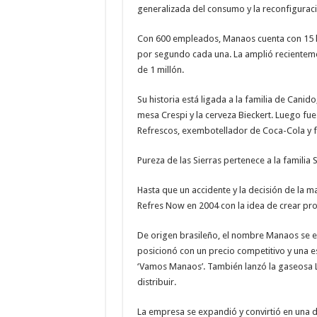
generalizada del consumo y la reconfiguració
Con 600 empleados, Manaos cuenta con 15 lí
por segundo cada una. La amplió recientem
de 1 millón.
Su historia está ligada a la familia de Cani
mesa Crespi y la cerveza Bieckert. Luego fue
Refrescos, exembotellador de Coca-Cola y f
Pureza de las Sierras pertenece a la familia S
Hasta que un accidente y la decisión de la m
Refres Now en 2004 con la idea de crear pro
De origen brasileño, el nombre Manaos se el
posicionó con un precio competitivo y una es
‘Vamos Manaos’. También lanzó la gaseosa L
distribuir.
La empresa se expandió y convirtió en una de