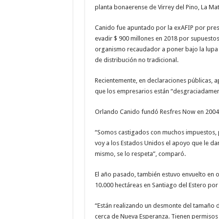
planta bonaerense de Virrey del Pino, La Ma
Canido fue apuntado por la exAFIP por presu
evadir $ 900 millones en 2018 por supuestos 
organismo recaudador a poner bajo la lupa
de distribución no tradicional.
Recientemente, en declaraciones públicas, ap
que los empresarios están “desgraciadamen
Orlando Canido fundó Resfres Now en 2004.
“Somos castigados con muchos impuestos, p
voy a los Estados Unidos el apoyo que le dan
mismo, se lo respeta”, comparó.
El año pasado, también estuvo envuelto en
10.000 hectáreas en Santiago del Estero por 
“Están realizando un desmonte del tamaño 
cerca de Nueva Esperanza. Tienen permisos 