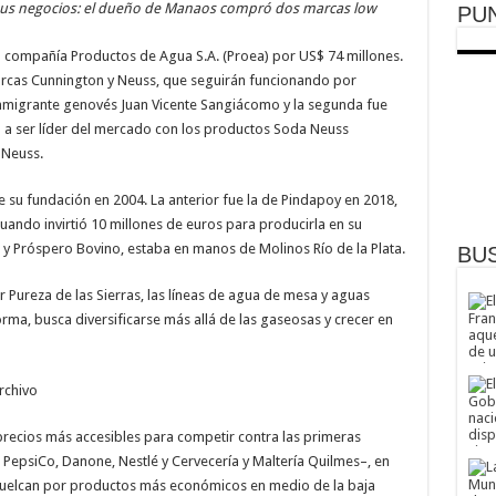
sus negocios: el dueño de Manaos compró dos marcas low
PU
la compañía Productos de Agua S.A. (Proea) por US$ 74 millones.
arcas Cunnington y Neuss, que seguirán funcionando por
inmigrante genovés Juan Vicente Sangiácomo y la segunda fue
a ser líder del mercado con los productos Soda Neuss
 Neuss.
su fundación en 2004. La anterior fue la de Pindapoy en 2018,
cuando invirtió 10 millones de euros para producirla en su
y Próspero Bovino, estaba en manos de Molinos Río de la Plata.
BU
 Pureza de las Sierras, las líneas de agua de mesa y aguas
orma, busca diversificarse más allá de las gaseosas y crecer en
rchivo
precios más accesibles para competir contra las primeras
 PepsiCo, Danone, Nestlé y Cervecería y Maltería Quilmes–, en
vuelcan por productos más económicos en medio de la baja