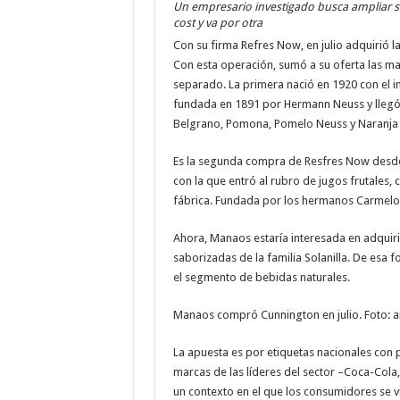
Un empresario investigado busca ampliar 
cost y va por otra
Con su firma Refres Now, en julio adquirió 
Con esta operación, sumó a su oferta las m
separado. La primera nació en 1920 con el 
fundada en 1891 por Hermann Neuss y llegó 
Belgrano, Pomona, Pomelo Neuss y Naranja
Es la segunda compra de Resfres Now desde 
con la que entró al rubro de jugos frutales, 
fábrica. Fundada por los hermanos Carmelo 
Ahora, Manaos estaría interesada en adquirir
saborizadas de la familia Solanilla. De esa f
el segmento de bebidas naturales.
Manaos compró Cunnington en julio. Foto: a
La apuesta es por etiquetas nacionales con 
marcas de las líderes del sector –Coca-Cola,
un contexto en el que los consumidores se 