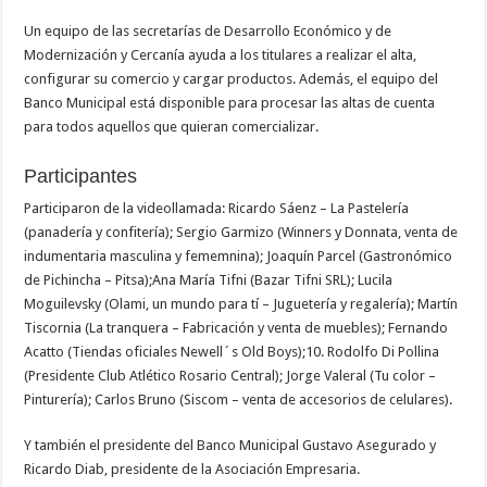
Un equipo de las secretarías de Desarrollo Económico y de
Modernización y Cercanía ayuda a los titulares a realizar el alta,
configurar su comercio y cargar productos. Además, el equipo del
Banco Municipal está disponible para procesar las altas de cuenta
para todos aquellos que quieran comercializar.
Participantes
Participaron de la videollamada: Ricardo Sáenz – La Pastelería
(panadería y confitería); Sergio Garmizo (Winners y Donnata, venta de
indumentaria masculina y fememnina); Joaquín Parcel (Gastronómico
de Pichincha – Pitsa);Ana María Tifni (Bazar Tifni SRL); Lucila
Moguilevsky (Olami, un mundo para tí – Juguetería y regalería); Martín
Tiscornia (La tranquera – Fabricación y venta de muebles); Fernando
Acatto (Tiendas oficiales Newell´s Old Boys);10. Rodolfo Di Pollina
(Presidente Club Atlético Rosario Central); Jorge Valeral (Tu color –
Pinturería); Carlos Bruno (Siscom – venta de accesorios de celulares).
Y también el presidente del Banco Municipal Gustavo Asegurado y
Ricardo Diab, presidente de la Asociación Empresaria.