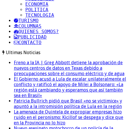
ECONOMIA
POLITICA
TECNOLOGIA
TURISMO
COLUMNAS
QUIENES SOMOS?
PUBLICIDAD
CONTACTO
Ultimas Noticias
Freno a la IA | Greg Abbott detiene la aprobación de
nuevos centros de datos en Texas debido a
preocupaciones sobre el consumo eléctrico y de agua
El Gobierno acusó a Lula de escalar unilateralmente el
conflicto y ratificó el apoyo de Milei a Bolsonaro: «La
región está cambiando y esperamos que así también
sea en Brasil»
Patricia Bullrich pidió que Brasil «no se victimice» y
apuntó a la intromisión política de Lula en la región
La amenaza de Quintela de expropiar empresas hizo
ruido en el peronismo: Kicillof se despega y dice que
en la Provincia no lo hizo
Nuevo asesinato motochorro de un policía de la