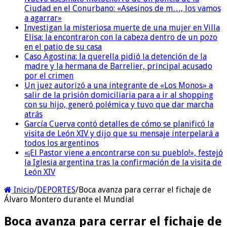
Ciudad en el Conurbano: «Asesinos de m…, los vamos
a agarrar»
Investigan la misteriosa muerte de una mujer en Villa
Elisa: la encontraron con la cabeza dentro de un pozo
en el patio de su casa
Caso Agostina: la querella pidió la detención de la
madre y la hermana de Barrelier, principal acusado
por el crimen
Un juez autorizó a una integrante de «Los Monos» a
salir de la prisión domiciliaria para a ir al shopping
con su hijo, generó polémica y tuvo que dar marcha
atrás
García Cuerva contó detalles de cómo se planificó la
visita de León XIV y dijo que su mensaje interpelará a
todos los argentinos
«¡El Pastor viene a encontrarse con su pueblo!», festejó
la Iglesia argentina tras la confirmación de la visita de
León XIV
Inicio
/
DEPORTES
/
Boca avanza para cerrar el fichaje de
Álvaro Montero durante el Mundial
Boca avanza para cerrar el fichaje de