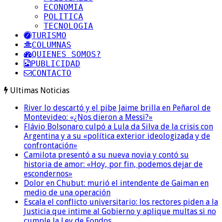
ECONOMIA
POLITICA
TECNOLOGIA
TURISMO
COLUMNAS
QUIENES SOMOS?
PUBLICIDAD
CONTACTO
Ultimas Noticias
River lo descartó y el pibe Jaime brilla en Peñarol de
Montevideo: «¿Nos dieron a Messi?»
Flávio Bolsonaro culpó a Lula da Silva de la crisis con
Argentina y a su «política exterior ideologizada y de
confrontación»
Camilota presentó a su nueva novia y contó su
historia de amor: «Hoy, por fin, podemos dejar de
escondernos»
Dolor en Chubut: murió el intendente de Gaiman en
medio de una operación
Escala el conflicto universitario: los rectores piden a la
Justicia que intime al Gobierno y aplique multas si no
cumple la Ley de Fondos