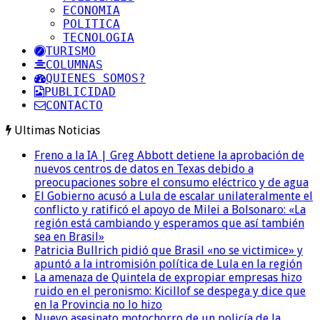
ECONOMIA
POLITICA
TECNOLOGIA
TURISMO
COLUMNAS
QUIENES SOMOS?
PUBLICIDAD
CONTACTO
Ultimas Noticias
Freno a la IA | Greg Abbott detiene la aprobación de
nuevos centros de datos en Texas debido a
preocupaciones sobre el consumo eléctrico y de agua
El Gobierno acusó a Lula de escalar unilateralmente el
conflicto y ratificó el apoyo de Milei a Bolsonaro: «La
región está cambiando y esperamos que así también
sea en Brasil»
Patricia Bullrich pidió que Brasil «no se victimice» y
apuntó a la intromisión política de Lula en la región
La amenaza de Quintela de expropiar empresas hizo
ruido en el peronismo: Kicillof se despega y dice que
en la Provincia no lo hizo
Nuevo asesinato motochorro de un policía de la