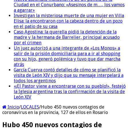
Ciudad en el Conurbano: «Asesinos de m…, los vamos
a agarrar»
Investigan la misteriosa muerte de una mujer en Villa
Elisa: la encontraron con la cabeza dentro de un pozo
en el patio de su casa
Caso Agostina: la querella pidió la detención de la
madre y la hermana de Barrelier, principal acusado
por el crimen
Un juez autorizó a una integrante de «Los Monos» a
salir de la prisión domiciliaria para a ir al shopping
con su hijo, generó polémica y tuvo que dar marcha
atrás
García Cuerva contó detalles de cómo se planificó la
visita de León XIV y dijo que su mensaje interpelará a
todos los argentinos
«¡El Pastor viene a encontrarse con su pueblo!», festejó
la Iglesia argentina tras la confirmación de la visita de
León XIV
Inicio
/
LOCALES
/
Hubo 450 nuevos contagios de
coronavirus en la provincia, 127 de ellos en Rosario
Hubo 450 nuevos contagios de